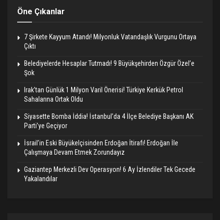
Öne Çıkanlar
7 Şirkete Kayyum Atandı! Milyonluk Vatandaşlık Vurgunu Ortaya
Çıktı
Belediyelerde Hesaplar Tutmadı! 9 Büyükşehirden Özgür Özel’e
Şok
Irak’tan Günlük 1 Milyon Varil Önerisi! Türkiye Kerkük Petrol
Sahalarına Ortak Oldu
Siyasette Bomba İddia! İstanbul’da 4 İlçe Belediye Başkanı AK
Parti’ye Geçiyor
İsrail’in Eski Büyükelçisinden Erdoğan İtirafı! Erdoğan İle
Çalışmaya Devam Etmek Zorundayız
Gaziantep Merkezli Dev Operasyon! 6 Ay İzlendiler Tek Gecede
Yakalandılar