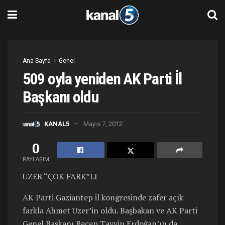
Ana Sayfa
Genel
509 oyla yeniden AK Parti İl
Başkanı oldu
KANAL5
Mayıs 7, 2012
0
PAYLAŞIM
UZER “ÇOK FARK”LI
AK Parti Gaziantep il kongresinde zafer açık
farkla Ahmet Uzer’in oldu. Başbakan ve AK Parti
Genel Başkanı Recep Tayyip Erdoğan’ın da