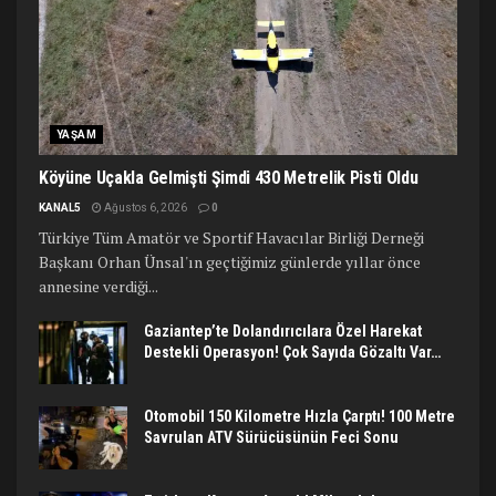
YAŞAM
Köyüne Uçakla Gelmişti Şimdi 430 Metrelik Pisti Oldu
KANAL5
Ağustos 6, 2026
0
Türkiye Tüm Amatör ve Sportif Havacılar Birliği Derneği
Başkanı Orhan Ünsal'ın geçtiğimiz günlerde yıllar önce
annesine verdiği...
Gaziantep’te Dolandırıcılara Özel Harekat
Destekli Operasyon! Çok Sayıda Gözaltı Var…
Otomobil 150 Kilometre Hızla Çarptı! 100 Metre
Savrulan ATV Sürücüsünün Feci Sonu