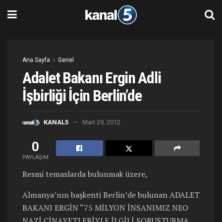
Ana Sayfa
Genel
Adalet Bakanı Ergin Adli
İşbirliği İçin Berlin’de
KANAL5
Mart 29, 2012
0
PAYLAŞIM
Resmi temaslarda bulunmak üzere,
Almanya’nın başkenti Berlin’de bulunan ADALET
BAKANI ERGİN “75 MİLYON İNSANIMIZ NEO
NAZİ CİNAYETLERİYLE İLGİLİ SORUŞTURMA