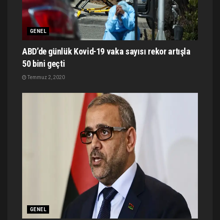
GENEL
ABD’de günlük Kovid-19 vaka sayısı rekor artışla
50 bini geçti
Temmuz 2, 2020
GENEL