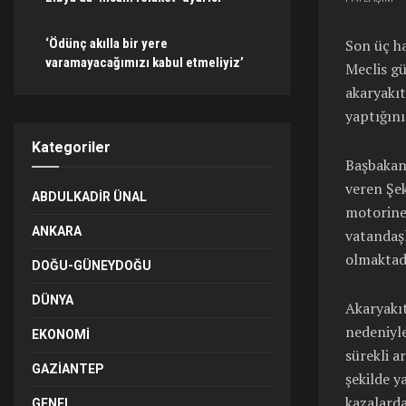
Son üç ha
‘Ödünç akılla bir yere
varamayacağımızı kabul etmeliyiz’
Meclis g
akaryakıt
yaptığını
Kategoriler
Başbakan 
veren Şek
ABDULKADIR ÜNAL
motorine
ANKARA
vatandaşl
olmaktadı
DOĞU-GÜNEYDOĞU
DÜNYA
Akaryakı
nedeniyle
EKONOMI
sürekli a
GAZIANTEP
şekilde y
kazalarda
GENEL