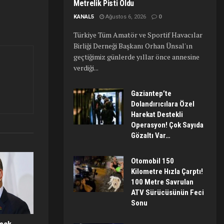
Metrelik Pisti Oldu
KANAL5
Ağustos 6, 2026
0
Türkiye Tüm Amatör ve Sportif Havacılar
Birliği Derneği Başkanı Orhan Ünsal'ın
geçtiğimiz günlerde yıllar önce annesine
verdiği...
Gaziantep’te
Dolandırıcılara Özel
Harekat Destekli
Operasyon! Çok Sayıda
Gözaltı Var…
Otomobil 150
Kilometre Hızla Çarptı!
100 Metre Savrulan
ATV Sürücüsünün Feci
Sonu