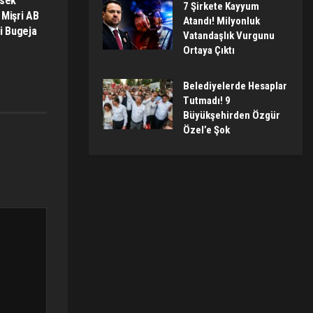
ksek
7 Şirkete Kayyum
 Mişri AB
Atandı! Milyonluk
i Bugeja
Vatandaşlık Vurgunu
Ortaya Çıktı
Belediyelerde Hesaplar
Tutmadı! 9
Büyükşehirden Özgür
Özel’e Şok