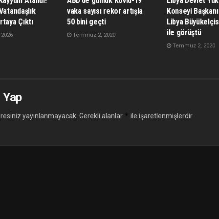
 Kayyum Atandı!
ABD’de günlük Kovid-19
Libya Devlet Yü
Vatandaşlık
vaka sayısı rekor artışla
Konseyi Başkanı
rtaya Çıktı
50 bini geçti
Libya Büyükelçis
ile görüştü
 2026
Temmuz 2, 2020
Temmuz 2, 2020
 Yap
*
resiniz yayınlanmayacak.
Gerekli alanlar
ile işaretlenmişlerdir