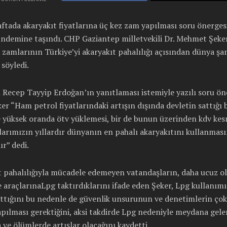
ftada akaryakıt fiyatlarına üç kez zam yapılması soru önergesi
ündemine taşındı. CHP Gaziantep milletvekili Dr. Mehmet Şeker
 zamlarının Türkiye’yi akaryakıt pahalılığı açısından dünya ş
 söyledi.
Recep Tayyip Erdoğan’ın yanıtlaması istemiyle yazılı soru ön
er “Ham petrol fiyatlarındaki artışın dışında devletin sattığı 
 yüksek oranda ötv yüklemesi, bir de bunun üzerinden kdv kes
arımızın yıllardır dünyanın en pahalı akaryakıtını kullanmas
r” dedi.
t pahalılığıyla mücadele edemeyen vatandaşların, daha ucuz o
 araçlarınaLpg taktırdıklarını ifade eden Şeker, Lpg kullanım
rttığını bu nedenle de güvenlik unsurunun ve denetimlerin çok 
apılması gerektiğini, aksi takdirde Lpg nedeniyle meydana gele
 ve ölümlerde artışlar olacağını kaydetti.