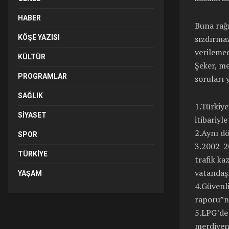
HABER
Buna rağm
sızdırmaz
KÖŞE YAZISI
verilemed
KÜLTÜR
Şeker, me
PROGRAMLAR
soruları 
SAĞLIK
1.Türkiye
SIYASET
itibariyl
2.Aynı dö
SPOR
3.2002-20
TÜRKIYE
trafik ka
vatandaş
YAŞAM
4.Güvenli
raporu”n
5.LPG’de
merdiven 