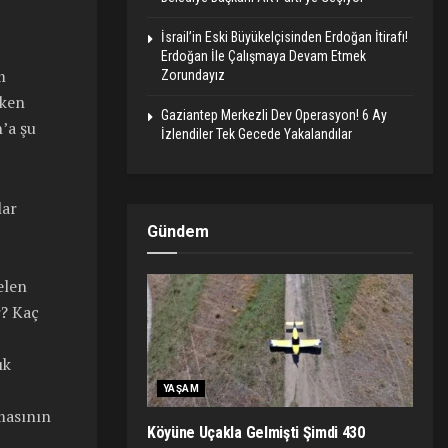
İsrail’in Eski Büyükelçisinden Erdoğan İtirafı!
Erdoğan İle Çalışmaya Devam Etmek
m
Zorundayız
eken
Gaziantep Merkezli Dev Operasyon! 6 Ay
’a şu
İzlendiler Tek Gecede Yakalandılar
lar
Gündem
elen
r? Kaç
ık
YAŞAM
masının
Köyüne Uçakla Gelmişti Şimdi 430