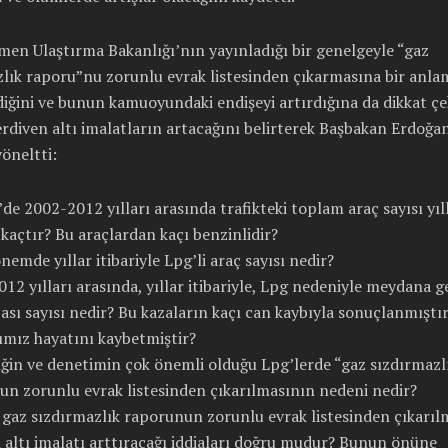
en Ulaştırma Bakanlığı’nın yayınladığı bir genelgeyle “gaz
lık raporu”nu zorunlu evrak listesinden çıkarmasına bir anla
iğini ve bunun kamuoyundaki endişeyi artırdığına da dikkat ç
rdiven altı imalatların artacağını belirterek Başbakan Erdoğan
yöneltti:
’de 2002-2012 yılları arasında trafikteki toplam araç sayısı yıl
e kaçtır? Bu araçlardan kaçı benzinlidir?
nemde yıllar itibariyle Lpg’li araç sayısı nedir?
12 yılları arasında, yıllar itibariyle, Lpg nedeniyle meydana g
zası sayısı nedir? Bu kazaların kaçı can kaybıyla sonuçlanmıştı
ımız hayatını kaybetmiştir?
ğin ve denetimin çok önemli olduğu Lpg’lerde “gaz sızdırmazl
un zorunlu evrak listesinden çıkarılmasının nedeni nedir?
 gaz sızdırmazlık raporunun zorunlu evrak listesinden çıkarıl
altı imalatı arttıracağı iddiaları doğru mudur? Bunun önüne