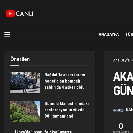
ANASAYFA
TÜR
Önerilen
Ana Sayfa
AKA
Bağdat’ta askeri aracı
hedef alan bombalı
GÜN
saldırıda 4 asker öldü
Sümela Manastırı’ndaki
restorasyonun yüzde
KA
80’i tamamlandı
0
Libya’da ‘insani felaket’ uyarısı
PAYLAŞIM