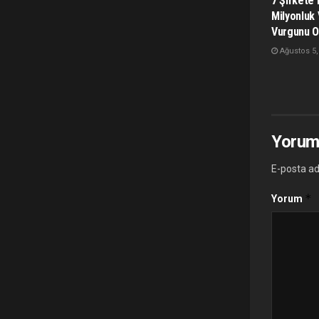
7 Şirkete
Milyonluk 
Vurgunu O
Ağustos 5,
Yorum
E-posta ad
*
Yorum