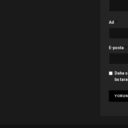
*
Ad
*
E-posta
Daha s
bu tara