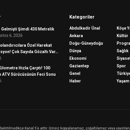
r
Kategoriler
Abdulkadir Ünal
Köşe Y
Gelmişti Şimdi 430 Metrelik
stos 6, 2026
Ankara
Kültür
Doğu-Güneydoğu
Progr
olandırıcılara Özel Harekat
Dünya
Sağlık
asyon! Çok Sayıda Gözaltı Var…
6
Ekonomi
Siyase
Gaziantep
Spor
ilometre Hızla Çarptı! 100
Genel
Türkiy
n ATV Sürücüsünün Feci Sonu
6
Haber
Yaşam
ksi belirtilmedikçe Kanal 5’e aittir. İzinsiz kopyalanamaz, çoğaltılamaz veya yayınl