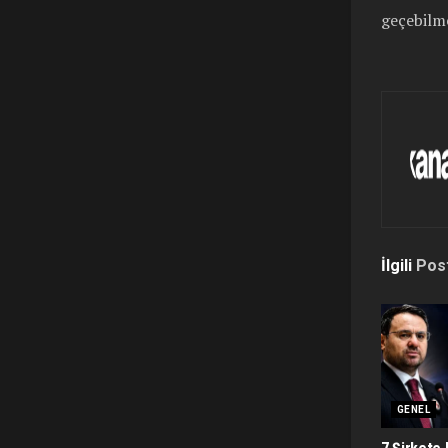
geçebilme
İlgili
Pos
GENEL