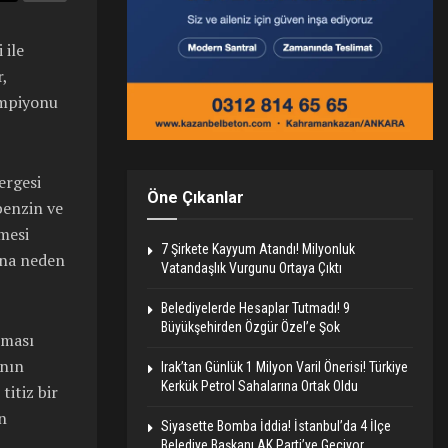
 ile
,
ampiyonu
ergesi
Öne Çıkanlar
benzin ve
mesi
7 Şirkete Kayyum Atandı! Milyonluk
ına neden
Vatandaşlık Vurgunu Ortaya Çıktı
Belediyelerde Hesaplar Tutmadı! 9
Büyükşehirden Özgür Özel’e Şok
lması
ının
Irak’tan Günlük 1 Milyon Varil Önerisi! Türkiye
Kerkük Petrol Sahalarına Ortak Oldu
titiz bir
n
Siyasette Bomba İddia! İstanbul’da 4 İlçe
Belediye Başkanı AK Parti’ye Geçiyor