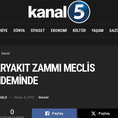
KIYE
DÜNYA
SIYASET
EKONOMI
KÜLTÜR
YAŞAM
GAZI
Genel
RYAKIT ZAMMI MECLİS
DEMİNDE
·
NAL5
Nisan 4, 2012
Genel
0
Paylaş
Paylaş
GÖRÜNTÜLENME