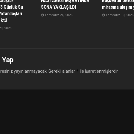
Oluştu!
HASTANESİ İNŞAATINDA
Başkentin UNES
 3 Günlük Su
SONA YAKLAŞILDI
mirasına ulaşım 
Vatandaşları
Temmuz 24, 2026
Temmuz 10, 2026
öktü
, 2026
 Yap
*
resiniz yayınlanmayacak.
Gerekli alanlar
ile işaretlenmişlerdir