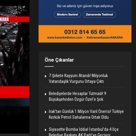
Öne Çıkanlar
7 Şirkete Kayyum Atandı! Milyonluk
Vatandaşlık Vurgunu Ortaya Çıktı
Belediyelerde Hesaplar Tutmadı! 9
Büyükşehirden Özgür Özel’e Şok
Irak’tan Günlük 1 Milyon Varil Önerisi! Türkiye
Kerkük Petrol Sahalarına Ortak Oldu
Siyasette Bomba İddia! İstanbul’da 4 İlçe
Belediye Başkanı AK Parti’ye Geçiyor