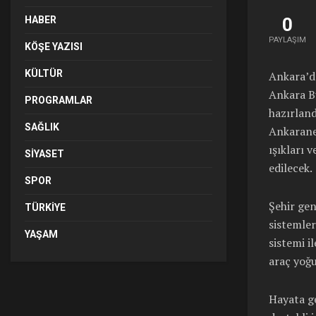
HABER
0
PAYLAŞIM
KÖŞE YAZISI
KÜLTÜR
Ankara’d
Ankara Bü
PROGRAMLAR
hazırland
SAĞLIK
Ankaranet
ışıkları 
SIYASET
edilecek.
SPOR
Şehir gene
TÜRKIYE
sistemler
YAŞAM
sistemi i
araç yoğu
Hayata g