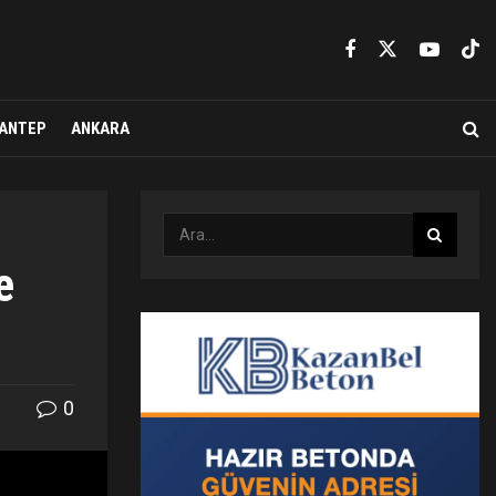
ANTEP
ANKARA
e
0