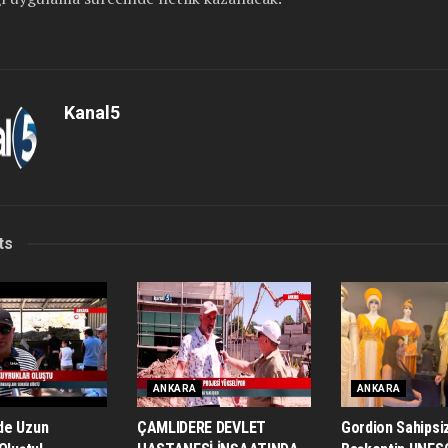
Kanal5
ts
ANKARA
ANKARA
de Uzun
ÇAMLIDERE DEVLET
Gordion Sahipsiz