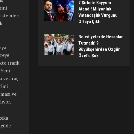
iş
7 Şirkete Kayyum
rini
Atandı! Milyonluk
istemleri
Vatandaşlık Vurgunu
Ortaya Çıktı
ak
Belediyelerde Hesaplar
Tutmadı! 9
aya
Büyükşehirden Özgür
vreye
Özel’e Şok
te trafik
 Yeni
ı ve araç
timi
lması ve
lıyor.
zeka
lçüde