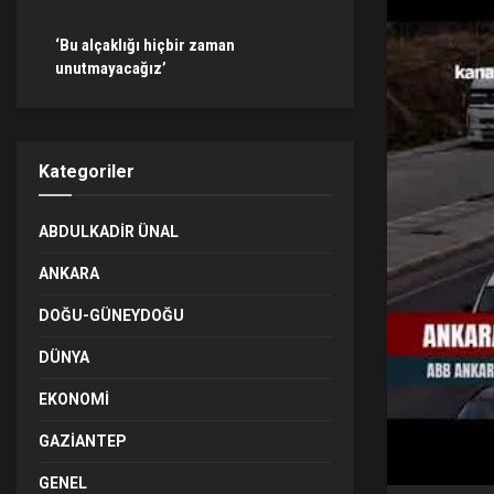
‘Bu alçaklığı hiçbir zaman
unutmayacağız’
Kategoriler
ABDULKADIR ÜNAL
ANKARA
DOĞU-GÜNEYDOĞU
DÜNYA
EKONOMI
GAZIANTEP
GENEL