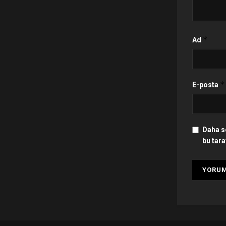
*
Ad
*
E-posta
Daha s
bu tara