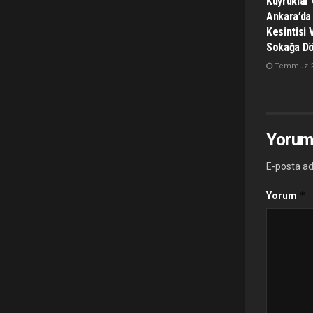
Kuyruklar 
Ankara’da
Kesintisi 
Sokağa D
Temmuz 28
Yorum
E-posta ad
*
Yorum