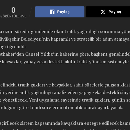
0
Paylaş
Paylaş
GÖRÜNTÜLENME
a uzun süredir gündemde olan trafik yoğunluğu sorununa yöne
yükşehir Belediyesi’nin kapsamlı ve stratejik bir adım atmaya
ığı öğrenildi.
haber’den Cansel Yıldız’ın haberine göre, başkent genelindek
ve kavşaklar, yapay zeka destekli akıllı trafik yönetim sistemiyle
lindeki trafik ışıkları ve kavşaklar, sabit sürelerle çalışan klas
in yerine anlık yoğunluğu analiz eden yapay zeka destekli siny
le yönetilecek. Yeni uygulama sayesinde trafik ışıkları, günün s
nluğuna göre kendi sürelerini otomatik olarak ayarlayacak.
eçirilecek sistem kapsamında kavşaklara entegre edilecek kam