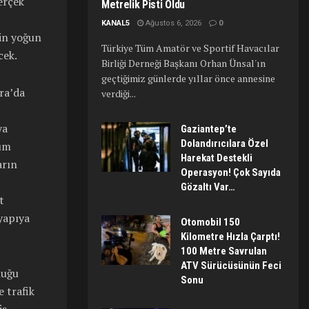
gerçek
Metrelik Pisti Oldu
KANAL5
Ağustos 6, 2026
0
rin yoğun
Türkiye Tüm Amatör ve Sportif Havacılar
cek.
Birliği Derneği Başkanı Orhan Ünsal'ın
geçtiğimiz günlerde yıllar önce annesine
ara’da
verdiği...
ya
Gaziantep’te
Dolandırıcılara Özel
tüm
Harekat Destekli
arın
Operasyon! Çok Sayıda
Gözaltı Var…
t
yapıya
Otomobil 150
Kilometre Hızla Çarptı!
100 Metre Savrulan
ATV Sürücüsünün Feci
luğu
Sonu
 trafik