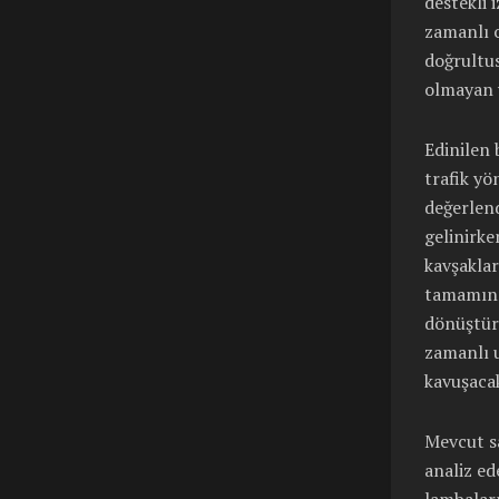
destekli 
zamanlı o
doğrultus
olmayan 
Edinilen 
trafik yö
değerlend
gelinirke
kavşaklar
tamamının
dönüştürü
zamanlı 
kavuşaca
Mevcut sa
analiz ed