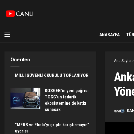
ANASAYFA
TÜR
Önerilen
Ana Sayfa
Anka
MİLLİ GÜVENLİK KURULU TOPLANIYOR
Yöne
KOSGEB’in yeni çağrısı
TOGG’un tedarik
ekosistemine de katkı
sunacak
KA
“MERS ve Ebola’yı griple karıştırmayın”
uyarısı