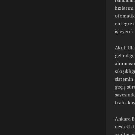
lambaları
hızlarını
otomatik 
entegre e
işleyerek
Akıllı Ul
gelindiği
alınmasın
sıkışıklı
sistemin 
geçiş sür
sayesinde
trafik ka
Ankara Bü
destekli 
azaltacağ