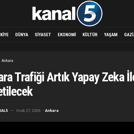
KIYE
DÜNYA
SIYASET
EKONOMI
KÜLTÜR
YAŞAM
GAZI
Ankara
ra Trafiği Artık Yapay Zeka İl
tilecek
·
NAL5
Ocak 27, 2026
Ankara