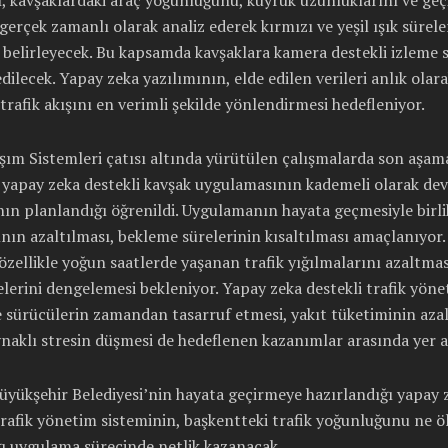
, kavşaklardaki araç yoğunluğunu, kuyruk uzunluklarını ve geç
 gerçek zamanlı olarak analiz ederek kırmızı ve yeşil ışık sürele
belirleyecek. Bu kapsamda kavşaklara kamera destekli izleme s
dilecek. Yapay zeka yazılımının, elde edilen verileri anlık olar
 trafik akışını en verimli şekilde yönlendirmesi hedefleniyor.
aşım Sistemleri çatısı altında yürütülen çalışmalarda son aşam
, yapay zeka destekli kavşak uygulamasının kademeli olarak de
ın planlandığı öğrenildi. Uygulamanın hayata geçmesiyle birlik
ğının azaltılması, bekleme sürelerinin kısaltılması amaçlanıyor.
özellikle yoğun saatlerde yaşanan trafik yığılmalarını azaltmas
elerini dengelemesi bekleniyor. Yapay zeka destekli trafik yöne
 sürücülerin zamandan tasarruf etmesi, yakıt tüketiminin aza
ynaklı stresin düşmesi de hedeflenen kazanımlar arasında yer a
yükşehir Belediyesi’nin hayata geçirmeye hazırlandığı yapay 
trafik yönetim sisteminin, başkentteki trafik yoğunluğunu ne ö
ı uygulama sürecinde netlik kazanacak.