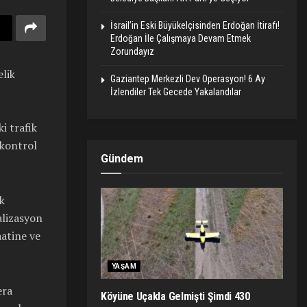
İsrail’in Eski Büyükelçisinden Erdoğan İtirafı!
Erdoğan İle Çalışmaya Devam Etmek
Zorundayız
lik
Gaziantep Merkezli Dev Operasyon! 6 Ay
İzlendiler Tek Gecede Yakalandılar
i trafik
 kontrol
Gündem
ik
alizasyon
aatine ve
YAŞAM
era
Köyüne Uçakla Gelmişti Şimdi 430