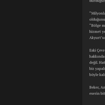
durduğunu
“Milyonla
olduğunu 
“Bölge mi
hizmet ye
Akyurt’um
Eski Çev
hakkında 
değil. Ha
biz yapal
böyle kal
Beker, An
eserin bi