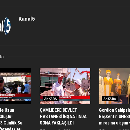
Kanal5
ts
ANKARA
ANKARA
de Uzun
ÇAMLIDERE DEVLET
Gordion Sahipsiz
Oluştu!
HASTANESİ İNŞAATINDA
Başkentin UNES
 3 Günlük Su
SONA YAKLAŞILDI
mirasına ulaşım 
Vatandaşları