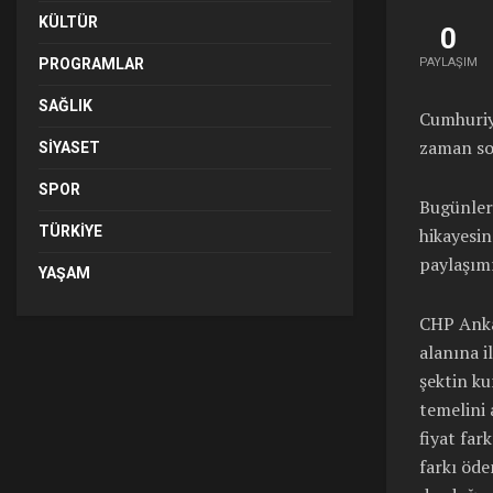
KÜLTÜR
0
PROGRAMLAR
PAYLAŞIM
SAĞLIK
Cumhuriye
zaman so
SIYASET
SPOR
Bugünler
TÜRKIYE
hikayesi
paylaşımı
YAŞAM
CHP Anka
alanına i
şektin ku
temelini 
fiyat far
farkı öde