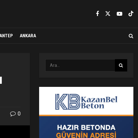
ANTEP
ANKARA
ı
0