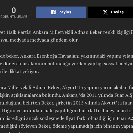
0
Paylaş
Paylaş
GÖRÜNTÜLENME
t Halk Partisi Ankara Milletvekili Adnan Beker renkli kişiliği 
syal medyada medyada gündem olur.
de beker, Ankara Esenboğa Havaalanı yakınındaki yapımı yıla
ne dönen fuar alanının bulunduğu yerden yaptığı sosyal medya
 ile dikkat çekiyor.
ra Milletvekili Adnan Beker, Akyurt’ta yapımı yarım akalan f
lişkin açıklamalarda bulundu. Ankara,’da 2011 yılında Fuar A.Ş. 
rulduğunu belirten Beker, şirketin 2015 yılında Akyurt’ta fuar
attığını ve ardından ihale yapıldığını hatırlattı. İhaleyi alan f
kını istediğni ancak sözleşmede fiyat farkı olmadığı için Fuar A.
mediğini söyleyen Beker, ödeme yapılmadığı için binanın yapı