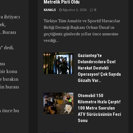
Metrelik Pisti Oldu
KANAL5
Ağustos 6, 2026
0
a ihtiyacı
Türkiye Tüm Amatör ve Sportif Havacılar
ek,
Birliği Derneği Başkanı Orhan Ünsal'ın
. Burası
geçtiğimiz günlerde yıllar önce annesine
verdiği...
” dedi.
Gaziantep’te
Dolandırıcılara Özel
onu
Harekat Destekli
bir konu
Operasyon! Çok Sayıda
e bırakın
Gözaltı Var…
çin burası
Otomobil 150
Kilometre Hızla Çarptı!
100 Metre Savrulan
an önce bu
ATV Sürücüsünün Feci
Sonu