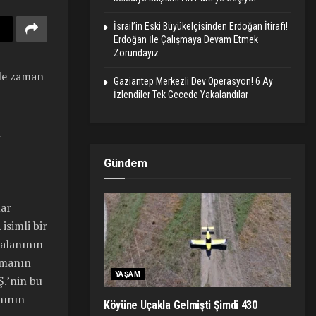
İsrail’in Eski Büyükelçisinden Erdoğan İtirafı!
Erdoğan İle Çalışmaya Devam Etmek
Zorundayız
ile zaman
Gaziantep Merkezli Dev Operasyon! 6 Ay
İzlendiler Tek Gecede Yakalandılar
n
Gündem
uar
isimli bir
 alanının
irmanın
YAŞAM
Ş.’nin bu
mının
Köyüne Uçakla Gelmişti Şimdi 430