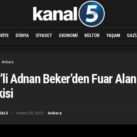
KIYE
DÜNYA
SIYASET
EKONOMI
KÜLTÜR
YAŞAM
GAZI
Ankara
li Adnan Beker’den Fuar Alan
isi
·
NAL5
Kasım 29, 2025
Ankara