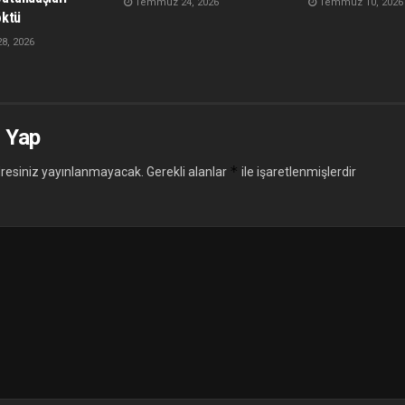
Temmuz 24, 2026
Temmuz 10, 2026
öktü
, 2026
 Yap
*
resiniz yayınlanmayacak.
Gerekli alanlar
ile işaretlenmişlerdir