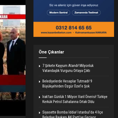
Öne Çıkanlar
7 Şirkete Kayyum Atandı! Milyonluk
Vatandaşlık Vurgunu Ortaya Çıktı
Belediyelerde Hesaplar Tutmadı! 9
Büyükşehirden Özgür Özel’e Şok
Irak’tan Günlük 1 Milyon Varil Önerisi! Türkiye
Kerkük Petrol Sahalarına Ortak Oldu
Siyasette Bomba İddia! İstanbul’da 4 İlçe
Belediye Başkanı AK Parti’ye Geçiyor