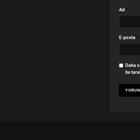
*
Ad
*
E-posta
Daha s
bu tara