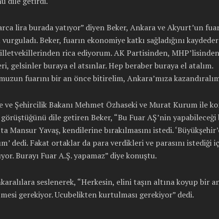
 dile getirdi.
rca lira burada yatıyor” diyen Beker, Ankara ve Akyurt’un fuar
vurguladı. Beker, fuarın ekonomiye katkı sağladığını kaydeder
lletvekillerinden rica ediyorum. AK Partisinden, MHP’lisinden
ri, gelsinler buraya el atsınlar. Hep beraber buraya el atalım.
uzun fuarını bir an önce bitirelim, Ankara’mıza kazandıralım
re ve Şehircilik Bakanı Mehmet Özhaseki ve Murat Kurum ile k
görüştüğünü dile getiren Beker, “Bu Fuar AŞ’nin yapabileceği 
tta Mansur Yavaş, kendilerine bırakılmasını istedi. ‘Büyükşehir’
ım’ dedi. Fakat ortaklar da para verdikleri ve parasını istediği i
ıyor. Burayı Fuar A.Ş. yapamaz” diye konuştu.
karalılara seslenerek, “Herkesin, elini taşın altına koyup bir 
tmesi gerekiyor. Ucubelikten kurtulması gerekiyor” dedi.