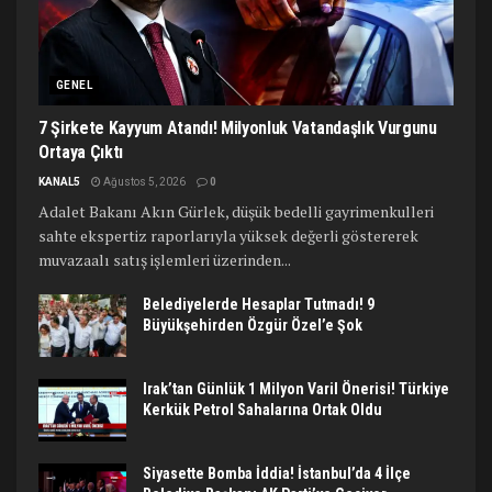
GENEL
7 Şirkete Kayyum Atandı! Milyonluk Vatandaşlık Vurgunu
Ortaya Çıktı
KANAL5
Ağustos 5, 2026
0
Adalet Bakanı Akın Gürlek, düşük bedelli gayrimenkulleri
sahte ekspertiz raporlarıyla yüksek değerli göstererek
muvazaalı satış işlemleri üzerinden...
Belediyelerde Hesaplar Tutmadı! 9
Büyükşehirden Özgür Özel’e Şok
Irak’tan Günlük 1 Milyon Varil Önerisi! Türkiye
Kerkük Petrol Sahalarına Ortak Oldu
Siyasette Bomba İddia! İstanbul’da 4 İlçe