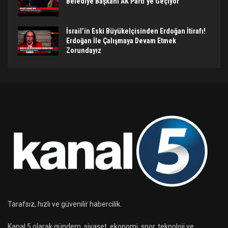
Belediye Başkanı AK Parti’ye Geçiyor
İsrail’in Eski Büyükelçisinden Erdoğan İtirafı!
Erdoğan İle Çalışmaya Devam Etmek
Zorundayız
Tarafsız, hızlı ve güvenilir habercilik.
Kanal 5 olarak gündem, siyaset, ekonomi, spor, teknoloji ve