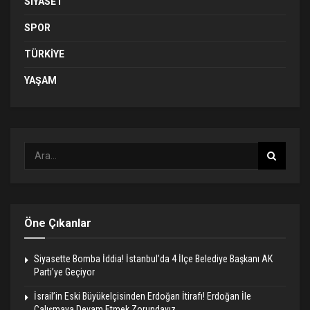
SIYASET
SPOR
TÜRKIYE
YAŞAM
Öne Çıkanlar
Siyasette Bomba İddia! İstanbul’da 4 İlçe Belediye Başkanı AK
Parti’ye Geçiyor
İsrail’in Eski Büyükelçisinden Erdoğan İtirafı! Erdoğan İle
Çalışmaya Devam Etmek Zorundayız