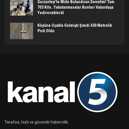
Gaziantep’te Mide Bulandıran Denetim! Tam
703 Kilo..Yakalanmasalar Bunları Vatandaşa
Yedireceklerdi
Köyüne Uçakla Gelmişti Şimdi 430 Metrelik
Pisti Oldu
Tarafsız, hızlı ve güvenilir habercilik.