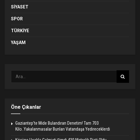
SIYASET
SPOR
TÜRKIYE
YAŞAM
Öne Çıkanlar
Gaziantep’te Mide Bulandıran Denetim! Tam 703
Kilo..Yakalanmasalar Bunları Vatandaşa Yedireceklerdi
Köyüne Uçakla Gelmişti Şimdi 430 Metrelik Pisti Oldu