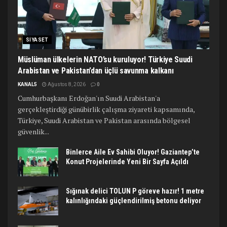
SIYASET
Müslüman ülkelerin NATO’su kuruluyor! Türkiye Suudi
Arabistan ve Pakistan’dan üçlü savunma kalkanı
KANAL5
Ağustos 8, 2026
0
Cumhurbaşkanı Erdoğan'ın Suudi Arabistan'a
gerçekleştirdiği günübirlik çalışma ziyareti kapsamında,
Türkiye, Suudi Arabistan ve Pakistan arasında bölgesel
güvenlik...
Binlerce Aile Ev Sahibi Oluyor! Gaziantep’te
Konut Projelerinde Yeni Bir Sayfa Açıldı
Sığınak delici TOLUN P göreve hazır! 1 metre
kalınlığındaki güçlendirilmiş betonu deliyor