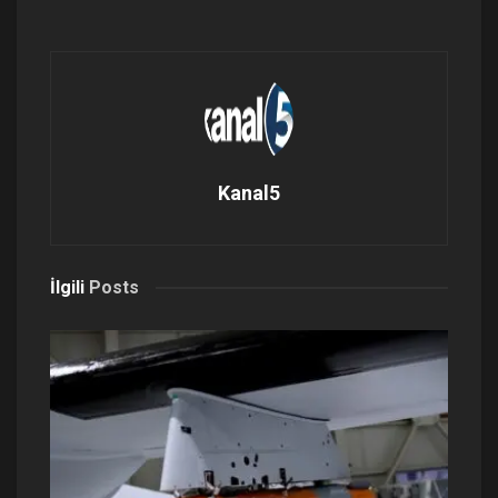
Kanal5
İlgili
Posts