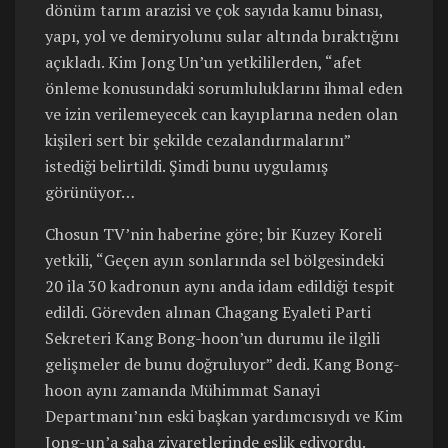
dönüm tarım arazisi ve çok sayıda kamu binası,
yapı, yol ve demiryolunu sular altında bıraktığını
açıkladı. Kim Jong Un’un yetkililerden, “afet
önleme konusundaki sorumluluklarını ihmal eden
ve izin verilemeyecek can kayıplarına neden olan
kişileri sert bir şekilde cezalandırmalarını”
istediği belirtildi. Şimdi bunu uygulamış
görünüyor…
Chosun TV’nin haberine göre; bir Kuzey Koreli
yetkili, “Geçen ayın sonlarında sel bölgesindeki
20 ila 30 kadronun aynı anda idam edildiği tespit
edildi. Görevden alınan Chagang Eyaleti Parti
Sekreteri Kang Bong-hoon’un durumu ile ilgili
gelişmeler de bunu doğruluyor” dedi. Kang Bong-
hoon aynı zamanda Mühimmat Sanayi
Departmanı’nın eski başkan yardımcısıydı ve Kim
Jong-un’a saha ziyaretlerinde eşlik ediyordu.