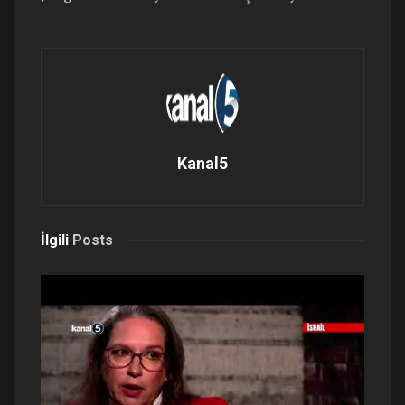
Kanal5
İlgili
Posts