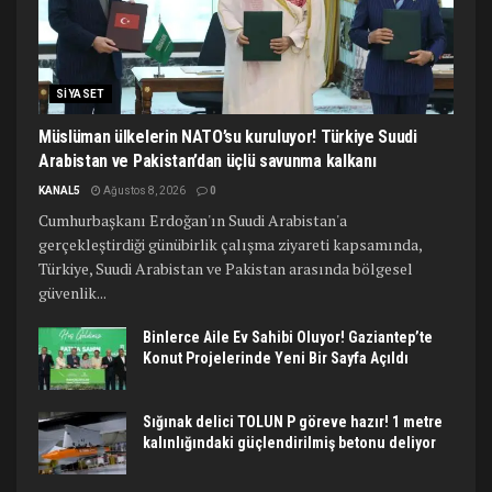
SIYASET
Müslüman ülkelerin NATO’su kuruluyor! Türkiye Suudi
Arabistan ve Pakistan’dan üçlü savunma kalkanı
KANAL5
Ağustos 8, 2026
0
Cumhurbaşkanı Erdoğan'ın Suudi Arabistan'a
gerçekleştirdiği günübirlik çalışma ziyareti kapsamında,
Türkiye, Suudi Arabistan ve Pakistan arasında bölgesel
güvenlik...
Binlerce Aile Ev Sahibi Oluyor! Gaziantep’te
Konut Projelerinde Yeni Bir Sayfa Açıldı
Sığınak delici TOLUN P göreve hazır! 1 metre
kalınlığındaki güçlendirilmiş betonu deliyor