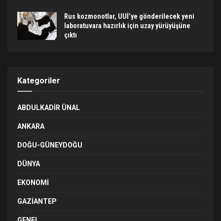
Rus kozmonotlar, UUİ’ye gönderilecek yeni
laboratuvara hazırlık için uzay yürüyüşüne
çıktı
Kategoriler
ABDULKADIR ÜNAL
ANKARA
DOĞU-GÜNEYDOĞU
DÜNYA
EKONOMI
GAZIANTEP
GENEL