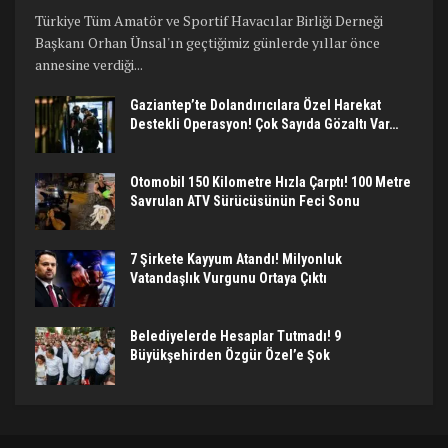
Türkiye Tüm Amatör ve Sportif Havacılar Birliği Derneği
Başkanı Orhan Ünsal'ın geçtiğimiz günlerde yıllar önce
annesine verdiği...
Gaziantep’te Dolandırıcılara Özel Harekat
Destekli Operasyon! Çok Sayıda Gözaltı Var…
Otomobil 150 Kilometre Hızla Çarptı! 100 Metre
Savrulan ATV Sürücüsünün Feci Sonu
7 Şirkete Kayyum Atandı! Milyonluk
Vatandaşlık Vurgunu Ortaya Çıktı
Belediyelerde Hesaplar Tutmadı! 9
Büyükşehirden Özgür Özel’e Şok