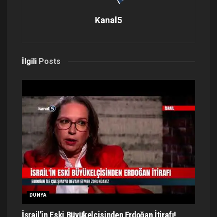
Kanal5
İlgili
Posts
DÜNYA
İsrail’in Eski Büyükelçisinden Erdoğan İtirafı!