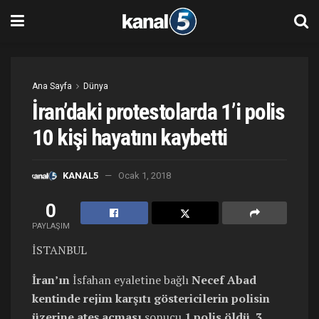
Ana Sayfa
Dünya
İran’daki protestolarda 1’i polis
10 kişi hayatını kaybetti
KANAL5
Ocak 1, 2018
0
PAYLAŞIM
İSTANBUL
İran’ın
İsfahan eyaletine bağlı
Necef Abad
kentinde
rejim karşıtı göstericilerin
polisin
üzerine ateş açması
sonucu
1 polis öldü, 3