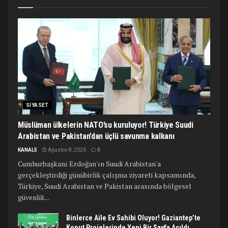
SIYASET
Müslüman ülkelerin NATO’su kuruluyor! Türkiye Suudi
Arabistan ve Pakistan’dan üçlü savunma kalkanı
KANAL5
Ağustos 8, 2026
0
Cumhurbaşkanı Erdoğan'ın Suudi Arabistan'a
gerçekleştirdiği günübirlik çalışma ziyareti kapsamında,
Türkiye, Suudi Arabistan ve Pakistan arasında bölgesel
güvenlik...
Binlerce Aile Ev Sahibi Oluyor! Gaziantep’te
Konut Projelerinde Yeni Bir Sayfa Açıldı