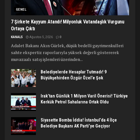
GENEL
7 Şirkete Kayyum Atandı! Milyonluk Vatandaşlık Vurgunu
Ortaya Çıktı
KANAL5
Ağustos 5, 2026
0
Adalet Bakanı Akın Gürlek, düşük bedelli gayrimenkulleri
sahte ekspertiz raporlarıyla yüksek değerli göstererek
muvazaalı satış işlemleri üzerinden...
Belediyelerde Hesaplar Tutmadı! 9
Büyükşehirden Özgür Özel’e Şok
Irak’tan Günlük 1 Milyon Varil Önerisi! Türkiye
Kerkük Petrol Sahalarına Ortak Oldu
Siyasette Bomba İddia! İstanbul’da 4 İlçe
Belediye Başkanı AK Parti’ye Geçiyor