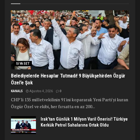
SIYASET
Belediyelerde Hesaplar Tutmadı! 9 Büyükşehirden Özgür
Özel’e Şok
KANAL5
Ağustos 4, 2026
0
CHP'li 135 milletvekilinin 91'ini kopararak Yeni Parti'yi kuran
Özgür Özel ve ekibi, her fırsatta en az 200...
Irak’tan Günlük 1 Milyon Varil Önerisi! Türkiye
Kerkük Petrol Sahalarına Ortak Oldu