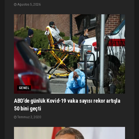
Ağustos 5, 2026
GENEL
ABD’de günlük Kovid-19 vaka sayısı rekor artışla
50 bini geçti
Temmuz 2, 2020