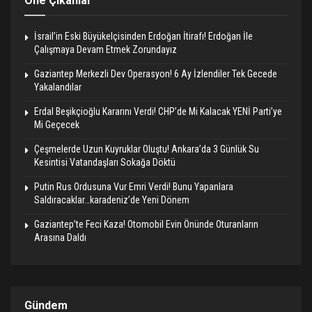
Öne Çıkanlar
İsrail’in Eski Büyükelçisinden Erdoğan İtirafı! Erdoğan İle
Çalışmaya Devam Etmek Zorundayız
Gaziantep Merkezli Dev Operasyon! 6 Ay İzlendiler Tek Gecede
Yakalandılar
Erdal Beşikçioğlu Kararını Verdi! CHP’de Mi Kalacak YENİ Parti’ye
Mi Geçecek
Çeşmelerde Uzun Kuyruklar Oluştu! Ankara’da 3 Günlük Su
Kesintisi Vatandaşları Sokağa Döktü
Putin Rus Ordusuna Vur Emri Verdi! Bunu Yapanlara
Saldıracaklar…karadeniz’de Yeni Dönem
Gaziantep’te Feci Kaza! Otomobil Evin Önünde Oturanların
Arasına Daldı
Gündem