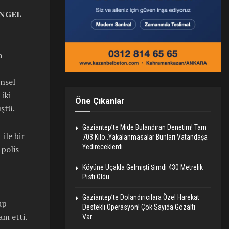
ENGEL
a
ensel
iki
Öne Çıkanlar
ştü.
Gaziantep’te Mide Bulandıran Denetim! Tam
ile bir
703 Kilo..Yakalanmasalar Bunları Vatandaşa
Yedireceklerdi
 polis
Köyüne Uçakla Gelmişti Şimdi 430 Metrelik
Pisti Oldu
n
Gaziantep’te Dolandırıcılara Özel Harekat
ap
Destekli Operasyon! Çok Sayıda Gözaltı
am etti.
Var…