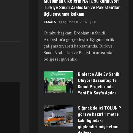
Müslüman ülkelerin NATO’su kuruluyor!
Türkiye Suudi Arabistan ve Pakistan’dan
üçlü savunma kalkanı
KANAL5
Ağustos 8, 2026
0
Cumhurbaşkanı Erdoğan'ın Suudi
Arabistan'a gerçekleştirdiği günübirlik
çalışma ziyareti kapsamında, Türkiye,
Suudi Arabistan ve Pakistan arasında
bölgesel güvenlik...
Binlerce Aile Ev Sahibi
Oluyor! Gaziantep’te
Konut Projelerinde
Yeni Bir Sayfa Açıldı
Sığınak delici TOLUN P
göreve hazır! 1 metre
kalınlığındaki
güçlendirilmiş betonu