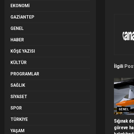
EKONOMI
GAZIANTEP
GENEL
HABER
KÖŞE YAZISI
KÜLTÜR
İlgili
Pos
PROGRAMLAR
SAĞLIK
SIYASET
SPOR
GENEL
TÜRKIYE
Sığınak de
göreve ha
YAŞAM