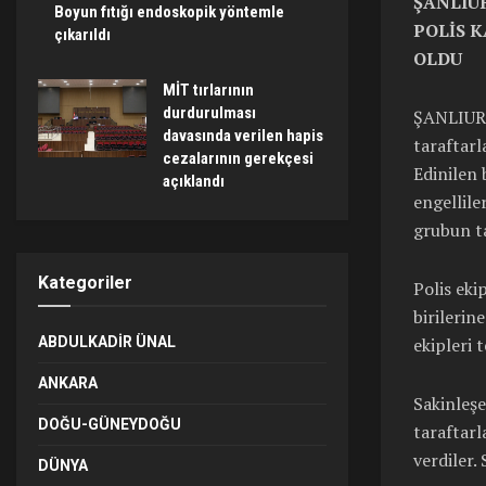
ŞANLIU
Boyun fıtığı endoskopik yöntemle
POLİS 
çıkarıldı
OLDU
MİT tırlarının
durdurulması
ŞANLIURF
davasında verilen hapis
taraftarl
cezalarının gerekçesi
Edinilen 
açıklandı
engellile
grubun ta
Kategoriler
Polis eki
birilerin
ekipleri 
ABDULKADIR ÜNAL
ANKARA
Sakinleşe
DOĞU-GÜNEYDOĞU
taraftarl
verdiler.
DÜNYA