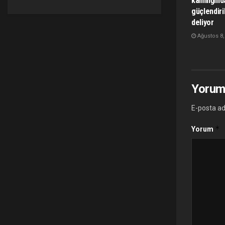
kalınlığınd
güçlendiri
deliyor
Ağustos 8,
Yorum
E-posta ad
*
Yorum