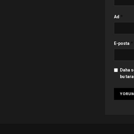
*
Ad
*
E-posta
Daha s
bu tara