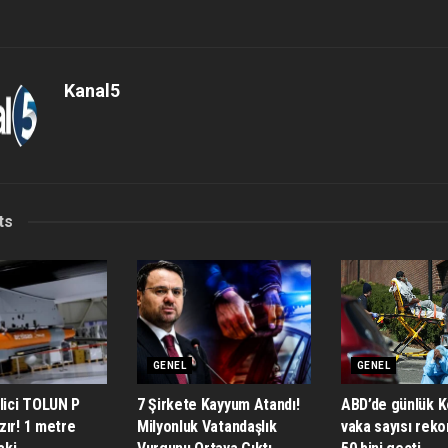
Kanal5
ts
GENEL
GENEL
lici TOLUN P
7 Şirkete Kayyum Atandı!
ABD’de günlük K
zır! 1 metre
Milyonluk Vatandaşlık
vaka sayısı rekor