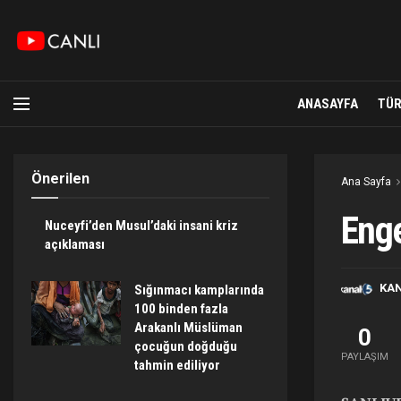
ANASAYFA
TÜR
Önerilen
Ana Sayfa
Enge
Nuceyfi’den Musul’daki insani kriz
açıklaması
KA
Sığınmacı kamplarında
100 binden fazla
Arakanlı Müslüman
0
çocuğun doğduğu
PAYLAŞIM
tahmin ediliyor