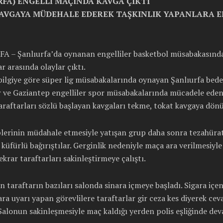
RFA) ENGELLİ MAÇINDA KAVGA ÇIKTI
KAVGAYA MÜDEHALE EDEREK TAŞKINLIK YAPANLARA 
A – Şanlıurfa’da oynanan engelliler basketbol müsabakasınd
ar arasında olaylar çıktı.
bilgiye göre süper lig müsabakalarında oynayan Şanlıurfa bed
r ve Gaziantep engelliler spor müsabakalarında mücadele eden 
raftarları sözlü başlayan kavgaları tekme, tokat kavgaya dönü
plerinin müdahale etmesiyle yatışan grup daha sonra tezahürat 
e küfürlü bağırıştılar. Gerginlik nedeniyle maça ara verilmesiyle
tekrar taraftarları sakinleştirmeye çalıştı.
n taraftarın bazıları salonda sinara içmeye başladı. Sigara içe
ara uyarı yapan görevlilere taraftarlar gir ceza kes diyerek cev
 Salonun sakinleşmesiyle maç kaldığı yerden polis eşliğinde dev