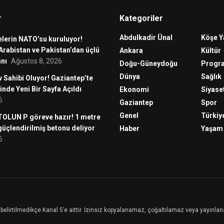
r
Kategoriler
Abdulkadir Ünal
Köşe Y
lerin NATO’su kuruluyor!
Arabistan ve Pakistan’dan üçlü
Ankara
Kültür
nı
Ağustos 8, 2026
Doğu-Güneydoğu
Progr
Dünya
Sağlık
v Sahibi Oluyor! Gaziantep’te
inde Yeni Bir Sayfa Açıldı
Ekonomi
Siyase
6
Gaziantep
Spor
Genel
Türkiy
 TOLUN P göreve hazır! 1 metre
 güçlendirilmiş betonu deliyor
Haber
Yaşam
6
ksi belirtilmedikçe Kanal 5’e aittir. İzinsiz kopyalanamaz, çoğaltılamaz veya yayınl