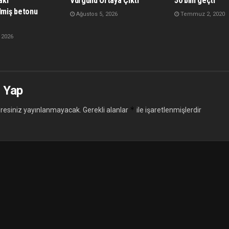
aki
Vurgunu Ortaya Çıktı
50 bini geçti
lmiş betonu
Ağustos 5, 2026
Temmuz 2, 2020
 2026
 Yap
*
resiniz yayınlanmayacak.
Gerekli alanlar
ile işaretlenmişlerdir