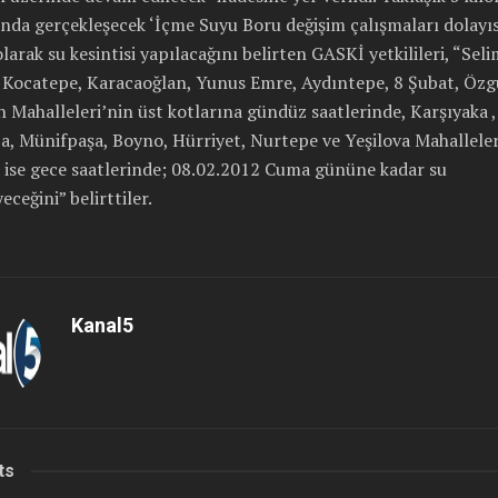
da gerçekleşecek ‘İçme Suyu Boru değişim çalışmaları dolayıs
larak su kesintisi yapılacağını belirten GASKİ yetkilileri, “Seli
 Kocatepe, Karacaoğlan, Yunus Emre, Aydıntepe, 8 Şubat, Özg
n Mahalleleri’nin üst kotlarına gündüz saatlerinde, Karşıyaka 
, Münifpaşa, Boyno, Hürriyet, Nurtepe ve Yeşilova Mahalleler
 ise gece saatlerinde; 08.02.2012 Cuma gününe kadar su
eceğini” belirttiler.
Kanal5
ts