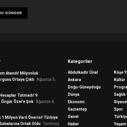
r
Kategoriler
Abdulkadir Ünal
Köşe Y
um Atandı! Milyonluk
rgunu Ortaya Çıktı
Ağustos 5,
Ankara
Kültür
Doğu-Güneydoğu
Progr
Dünya
Sağlık
 Hesaplar Tutmadı! 9
 Özgür Özel’e Şok
Ağustos 4,
Ekonomi
Siyase
Gaziantep
Spor
Genel
Türkiy
 1 Milyon Varil Önerisi! Türkiye
Sahalarına Ortak Oldu
Temmuz
Haber
Yaşam