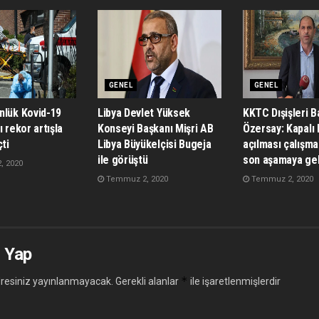
GENEL
GENEL
nlük Kovid-19
Libya Devlet Yüksek
KKTC Dışişleri B
ı rekor artışla
Konseyi Başkanı Mişri AB
Özersay: Kapalı 
çti
Libya Büyükelçisi Bugeja
açılması çalışma
ile görüştü
son aşamaya gel
 2020
Temmuz 2, 2020
Temmuz 2, 2020
 Yap
*
resiniz yayınlanmayacak.
Gerekli alanlar
ile işaretlenmişlerdir