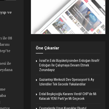
yıp ve
 ile 08
larını
Öne Çıkanlar
tep’te
İsrail’in Eski Büyükelçisinden Erdoğan İtirafı!
esi ile
Erdoğan İle Çalışmaya Devam Etmek
meydana
Zorundayız
Gaziantep Merkezli Dev Operasyon! 6 Ay
İzlendiler Tek Gecede Yakalandılar
rme
Erdal Beşikçioğlu Kararını Verdi! CHP’de Mi
baba
Kalacak YENİ Parti’ye Mi Geçecek
k
ometre
Çeşmelerde Uzun Kuyruklar Oluştu!