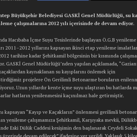
ep Büyükşehir Belediyesi GASKİ Genel Müdürlüğü, su ka
leme çalışmalarına 2012 yılı içerisinde de devam ediyor.
ında Hacıbaba İçme Suyu Tesislerinde başlayan Ö.G.B yenileme
rı 2011–2012 yıllarını kapsayan ikinci etap yenileme imalatları
012 tarihine kadar Şehitkamil bölgesinin bir kısmında çalışma
or. GASKİ Genel Müdürlüğü’nden yapılan açıklamada, “Gazian
kaçaklardan kaynaklanan su kayıplarını önlemek için
tirdiğimiz projelere Ön Gerilimli Betonarme boruların enilenm
iyoruz. Uzun yıllardır kente içme suyu ulaştıran bu hatlarda 
arlar hatların yenilenmesini kaçınılmaz hale getirmiştir.
ını kapsayan “Kayıp ve Kaçakların” önlenmesi gerilimli betona
nın yenileme çalışmamıza Şehitkamil, Karşıyaka mevkii, Dülük
nde Eski Dülük Caddesi kesişimin den başlanarak Ceydeli Soka
 üzerinde devam edilecek” ifadesine yer verildi. Yaklaşık 5 kil