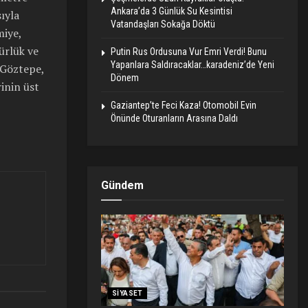
Ankara’da 3 Günlük Su Kesintisi
ıyla
Vatandaşları Sokağa Döktü
miye,
ürlük ve
Putin Rus Ordusuna Vur Emri Verdi! Bunu
Yapanlara Saldıracaklar…karadeniz’de Yeni
,Göztepe,
Dönem
inin üst
Gaziantep’te Feci Kaza! Otomobil Evin
Önünde Oturanların Arasına Daldı
Gündem
SIYASET