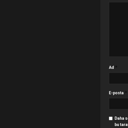
*
Ad
*
E-posta
Daha s
bu tara