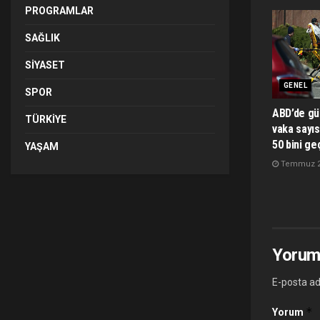
PROGRAMLAR
SAĞLIK
SIYASET
GENEL
SPOR
ABD’de gü
TÜRKIYE
vaka sayıs
50 bini ge
YAŞAM
Temmuz 2,
Yorum
E-posta ad
*
Yorum