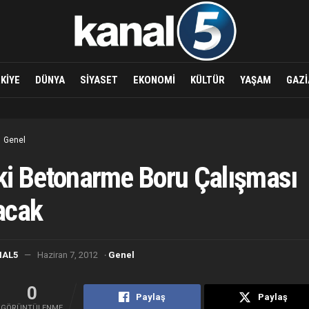
KIYE
DÜNYA
SIYASET
EKONOMI
KÜLTÜR
YAŞAM
GAZI
Genel
i Betonarme Boru Çalışması
acak
·
NAL5
Haziran 7, 2012
Genel
0
Paylaş
Paylaş
GÖRÜNTÜLENME