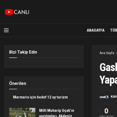
ANASAYFA
TÜR
Bizi Takip Edin
Ana Sayfa
Gask
Yap
Önerilen
KA
Marmaris için hedef 12 ay turizm
0
Milli Muharip Uçak’ın
yazılımları, Akdeniz
PAYLAŞIM