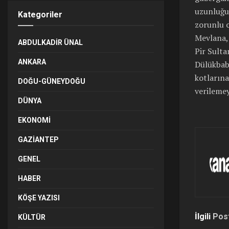
uzunluğun
Kategoriler
zorunlu o
Mevlana,
ABDULKADIR ÜNAL
Pir Sulta
ANKARA
Dülükbaba
kotlarına
DOĞU-GÜNEYDOĞU
verilemey
DÜNYA
EKONOMI
GAZIANTEP
GENEL
HABER
KÖŞE YAZISI
İlgili
Pos
KÜLTÜR