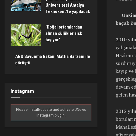
Üniversitesi Antalya
Teknokent’te yapılacak
Gaziant
kaçak ön
‘Doğal ortamlardan
alınan sülükler risk
2010 yıl
taşıyor’
çalışmala
Haziran 2
ABD Savunma Bakanı Mattis Barzani ile
sürdürüy
görüştü
kayıp ve 
gerçekleş
devam ed
Instagram
gelen has
Please install/update and activate JNews
2012 yıl
Instagram plugin.
boruları
Mahallesi
güzergahı