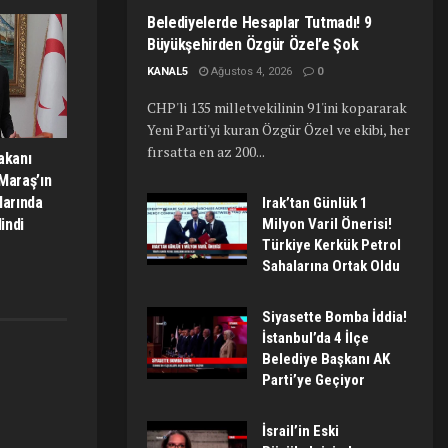
Belediyelerde Hesaplar Tutmadı! 9
Büyükşehirden Özgür Özel’e Şok
KANAL5
Ağustos 4, 2026
0
CHP'li 135 milletvekilinin 91'ini kopararak
Yeni Parti'yi kuran Özgür Özel ve ekibi, her
fırsatta en az 200...
akanı
Maraş’ın
larında
Irak’tan Günlük 1
Milyon Varil Önerisi!
indi
Türkiye Kerkük Petrol
Sahalarına Ortak Oldu
Siyasette Bomba İddia!
İstanbul’da 4 İlçe
Belediye Başkanı AK
Parti’ye Geçiyor
İsrail’in Eski