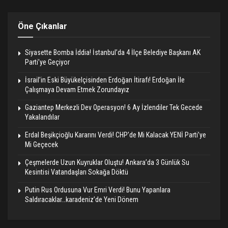
Öne Çıkanlar
Siyasette Bomba İddia! İstanbul’da 4 İlçe Belediye Başkanı AK
Parti’ye Geçiyor
İsrail’in Eski Büyükelçisinden Erdoğan İtirafı! Erdoğan İle
Çalışmaya Devam Etmek Zorundayız
Gaziantep Merkezli Dev Operasyon! 6 Ay İzlendiler Tek Gecede
Yakalandılar
Erdal Beşikçioğlu Kararını Verdi! CHP’de Mi Kalacak YENİ Parti’ye
Mi Geçecek
Çeşmelerde Uzun Kuyruklar Oluştu! Ankara’da 3 Günlük Su
Kesintisi Vatandaşları Sokağa Döktü
Putin Rus Ordusuna Vur Emri Verdi! Bunu Yapanlara
Saldıracaklar…karadeniz’de Yeni Dönem