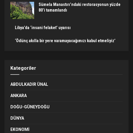
Sümela Manastırı’ndaki restorasyonun yüzde
80’i tamamlandı
Libya’da ‘insani felaket’ uyarısı
‘Ödünç akılla bir yere varamayacağımızı kabul etmeliyiz’
Kategoriler
ABDULKADIR ÜNAL
ANKARA
DOĞU-GÜNEYDOĞU
DÜNYA
EKONOMI