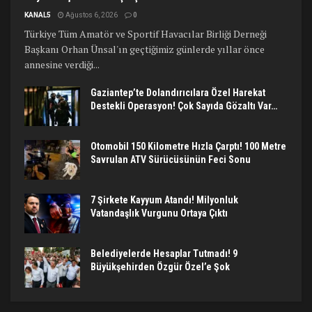
KANAL5
Ağustos 6, 2026
0
Türkiye Tüm Amatör ve Sportif Havacılar Birliği Derneği
Başkanı Orhan Ünsal'ın geçtiğimiz günlerde yıllar önce
annesine verdiği...
Gaziantep’te Dolandırıcılara Özel Harekat
Destekli Operasyon! Çok Sayıda Gözaltı Var…
Otomobil 150 Kilometre Hızla Çarptı! 100 Metre
Savrulan ATV Sürücüsünün Feci Sonu
7 Şirkete Kayyum Atandı! Milyonluk
Vatandaşlık Vurgunu Ortaya Çıktı
Belediyelerde Hesaplar Tutmadı! 9
Büyükşehirden Özgür Özel’e Şok