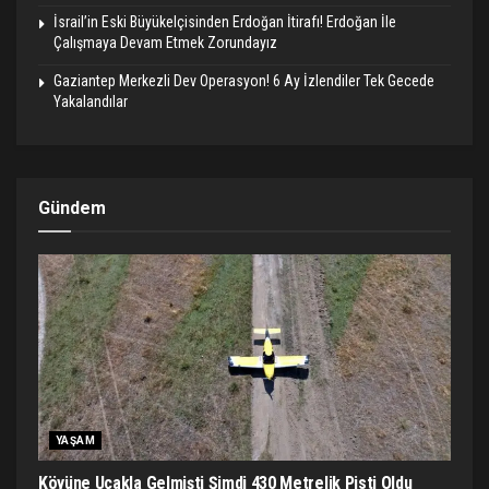
İsrail’in Eski Büyükelçisinden Erdoğan İtirafı! Erdoğan İle
Çalışmaya Devam Etmek Zorundayız
Gaziantep Merkezli Dev Operasyon! 6 Ay İzlendiler Tek Gecede
Yakalandılar
Gündem
YAŞAM
Köyüne Uçakla Gelmişti Şimdi 430 Metrelik Pisti Oldu