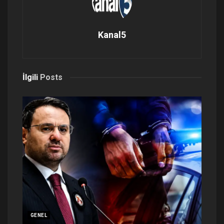
Kanal5
İlgili
Posts
GENEL