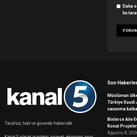
Daha s
bu tara
Son Haberle
Müslüman ülke
Türkiye Suudi 
savunma kalka
Binlerce Aile E
Tarafsız, hızlı ve güvenilir habercilik.
Konut Projeler
Ağustos 8, 202
Kanal 5 olarak gündem, siyaset, ekonomi, spor,