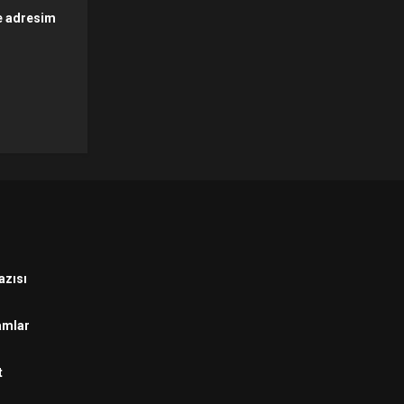
te adresim
azısı
amlar
t