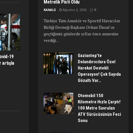
Metrelik Pisti Oldu
KANAL5
Ağustos 6, 2026
0
Türkiye Tüm Amatör ve Sportif Havacılar
Birliği Derneği Başkanı Orhan Ünsal'ın
geçtiğimiz günlerde yıllar önce annesine
verdiği...
Gaziantep’te
ovid-19
Dolandırıcılara Özel
 artışla
Harekat Destekli
Operasyon! Çok Sayıda
Gözaltı Var…
Otomobil 150
Kilometre Hızla Çarptı!
100 Metre Savrulan
ATV Sürücüsünün Feci
Sonu