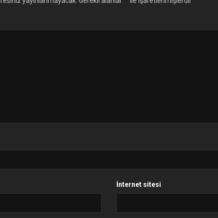
*
resiniz yayınlanmayacak.
Gerekli alanlar
ile işaretlenmişlerdir
İnternet sitesi