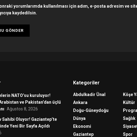
onraki yorumlarımda kullanılması için adım, e-posta adresim ve si
yıcıya kaydedilsin.
r
Kategoriler
Abdulkadir Ünal
Köşe Y
lerin NATO’su kuruluyor!
Arabistan ve Pakistan’dan üçlü
Ankara
Kültür
nı
Ağustos 8, 2026
Doğu-Güneydoğu
Progr
Dünya
Sağlık
v Sahibi Oluyor! Gaziantep’te
inde Yeni Bir Sayfa Açıldı
Ekonomi
Siyase
6
Gaziantep
Spor