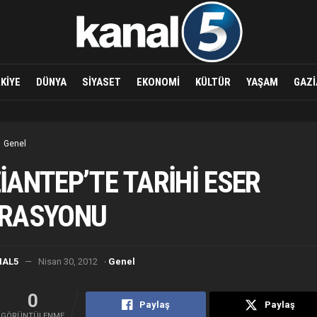
KIYE
DÜNYA
SIYASET
EKONOMI
KÜLTÜR
YAŞAM
GAZI
Genel
İANTEP’TE TARİHİ ESER
RASYONU
·
NAL5
Nisan 30, 2012
Genel
0
Paylaş
Paylaş
GÖRÜNTÜLENME