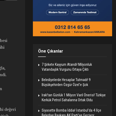
besi
ihi
Öne Çıkanlar
7 Şirkete Kayyum Atandı! Milyonluk
la,
Vatandaşlık Vurgunu Ortaya Çıktı
ndi.
Belediyelerde Hesaplar Tutmadı! 9
Büyükşehirden Özgür Özel’e Şok
on
Irak’tan Günlük 1 Milyon Varil Önerisi! Türkiye
Kerkük Petrol Sahalarına Ortak Oldu
hi değeri
Siyasette Bomba İddia! İstanbul’da 4 İlçe
ğişik
Belediye Başkanı AK Parti’ye Geçiyor