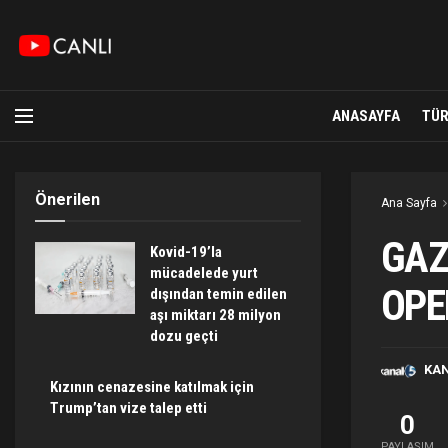
ANASAYFA
TÜR
Önerilen
Ana Sayfa
GAZ
Kovid-19’la
mücadelede yurt
OPE
dışından temin edilen
aşı miktarı 28 milyon
dozu geçti
KA
Kızının cenazesine katılmak için
Trump’tan vize talep etti
0
PAYLAŞIM