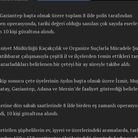
Gaziantep başta olmak üzere toplam 8 ilde polis tarafından
n operasyonda, tarihi değeri olduğu sanılan çok sayıda eserle
 10 kişi gözaltına alındı.
niyet Müdürlüğü Kaçakçılık ve Organize Suçlarla Mücadele Şu
istihbarat çalışmasıyla çeşitli il ve ilçelerden temin ettikleri tar
pazarladıkları belirlenen bir çeteyi bir ay süreyle takibe aldı.
kip sonucu çete üyelerinin Aydın başta olmak üzere İzmir, Muğ
atay, Gaziantep, Adana ve Mersin’de faaliyet gösterdiği belirle
erine dün sabah saatlerinde 8 ilde birden eş zamanlı operasy
i, 10 kişi gözaltına alındı.
etirilen şüphelilerin ev, işyeri ve üzerlerindeki aramalarda, tari
nılan 150 x 130 santimetre ölçülerindeki, üzerinde kadın ve de