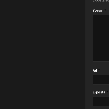
E-posta ad
*
Yorum
*
Ad
*
E-posta