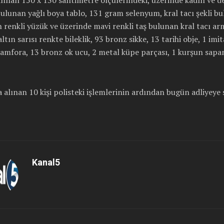
bulunan yağlı boya tablo, 131 gram selenyum, kral tacı şekli b
ın renkli yüzük ve üzerinde mavi renkli taş bulunan kral tacı ar
altın sarısı renkte bileklik, 93 bronz sikke, 13 tarihi obje, 1 imi
 amfora, 13 bronz ok ucu, 2 metal küpe parçası, 1 kurşun sapan
 alınan 10 kişi polisteki işlemlerinin ardından bugün adliyeye 
Kanal5