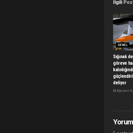
İlgili
Pos
GENEL
Sığınak de
göreve ha
kalınlığınd
güçlendiri
deliyor
Ağustos 8,
Yorum