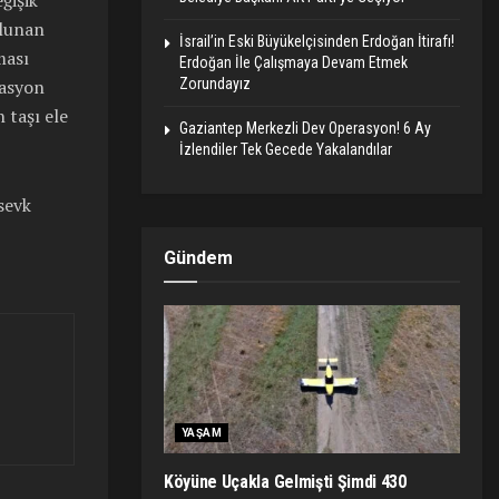
ulunan
İsrail’in Eski Büyükelçisinden Erdoğan İtirafı!
ması
Erdoğan İle Çalışmaya Devam Etmek
tasyon
Zorundayız
 taşı ele
Gaziantep Merkezli Dev Operasyon! 6 Ay
İzlendiler Tek Gecede Yakalandılar
sevk
Gündem
YAŞAM
Köyüne Uçakla Gelmişti Şimdi 430