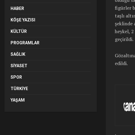
figürler 
HABER
taşlı alt
KÖŞE YAZISI
şeklinde 
heykel, 2
KÜLTÜR
geçirildi.
PROGRAMLAR
SAĞLIK
Gözaltına
edildi.
SIYASET
SPOR
TÜRKIYE
YAŞAM