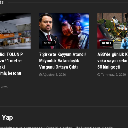
ts
GENEL
GENEL
lici TOLUN P
7 Şirkete Kayyum Atandı!
ABD’de günlük K
zır! 1 metre
Milyonluk Vatandaşlık
vaka sayısı rekor
aki
Vurgunu Ortaya Çıktı
50 bini geçti
lmiş betonu
Ağustos 5, 2026
Temmuz 2, 2020
 2026
 Yap