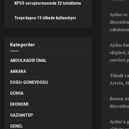
KPSS soruşturmasında 32 tutuklama
Aydın ve 
Tosya kapısı 15 ülkede kullanılıyor
düzenlene
yakalanan
Aydın Em
Kategoriler
ekipleri, 
eserleri 
ABDULKADIR ÜNAL
ANKARA
Teknik ta
Artvin, H
DOĞU-GÜNEYDOĞU
DÜNYA
Bunun üz
EKONOMI
düzenlend
GAZIANTEP
Aydın’a g
GENEL
olduğu sa