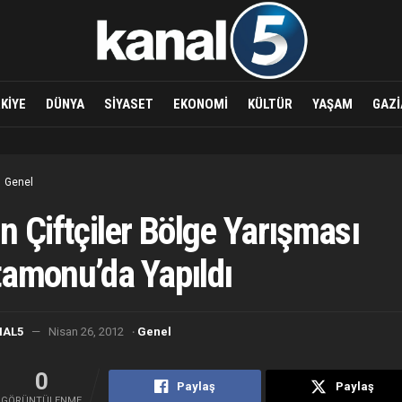
KIYE
DÜNYA
SIYASET
EKONOMI
KÜLTÜR
YAŞAM
GAZI
Genel
n Çiftçiler Bölge Yarışması
amonu’da Yapıldı
·
NAL5
Nisan 26, 2012
Genel
0
Paylaş
Paylaş
GÖRÜNTÜLENME