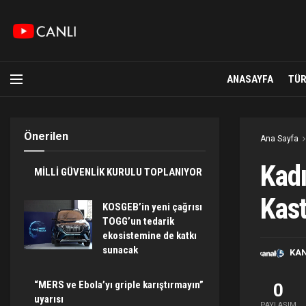
ANASAYFA
TÜR
Önerilen
Ana Sayfa
Kadı
MİLLİ GÜVENLİK KURULU TOPLANIYOR
Kast
KOSGEB’in yeni çağrısı
TOGG’un tedarik
ekosistemine de katkı
sunacak
KA
“MERS ve Ebola’yı griple karıştırmayın”
0
uyarısı
PAYLAŞIM