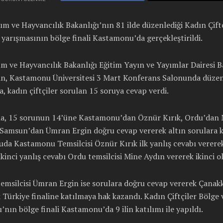
ım ve Hayvancılık Bakanlığı’nın 81 ilde düzenlediği Kadın Çift
 yarışmasının bölge finali Kastamonu’da gerçekleştirildi.
m ve Hayvancılık Bakanlığı Eğitim Yayın ve Yayımlar Dairesi B
an, Kastamonu Üniversitesi 3 Mart Konferans Salonunda düze
, kadın çiftçiler sorulan 15 soruya cevap verdi.
a, 15 sorunun 14’üne Kastamonu’dan Öznür Kırık, Ordu’dan
 Samsun’dan Ümran Ergin doğru cevap vererek altın sorulara k
uda Kastamonu Temsilcisi Öznür Kırık ilk yanlış cevabı verer
ikinci yanlış cevabı Ordu temsilcisi Mine Aydın vererek ikinci o
emsilcisi Ümran Ergin ise sorulara doğru cevap vererek Çanak
 Türkiye finaline katılmaya hak kazandı. Kadın Çiftçiler Bölge 
’nın bölge finali Kastamonu’da 9 ilin katılımı ile yapıldı.