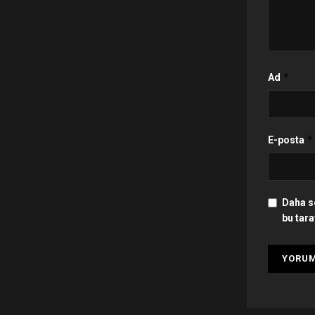
*
Ad
*
E-posta
Daha s
bu tara