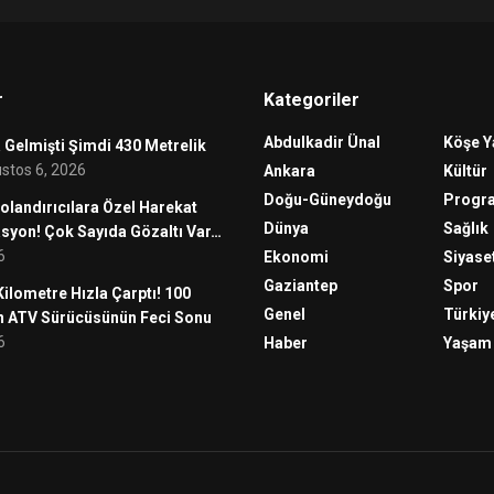
r
Kategoriler
Abdulkadir Ünal
Köşe Y
Gelmişti Şimdi 430 Metrelik
stos 6, 2026
Ankara
Kültür
Doğu-Güneydoğu
Progr
olandırıcılara Özel Harekat
Dünya
Sağlık
asyon! Çok Sayıda Gözaltı Var…
6
Ekonomi
Siyase
Gaziantep
Spor
ilometre Hızla Çarptı! 100
Genel
Türkiy
n ATV Sürücüsünün Feci Sonu
6
Haber
Yaşam