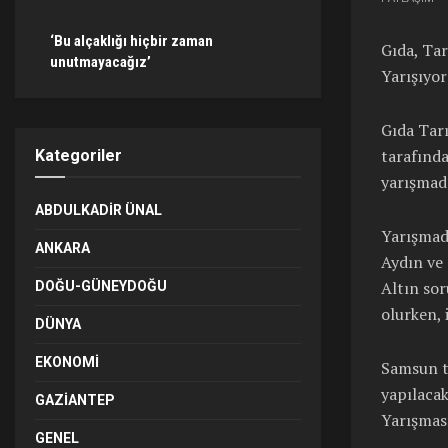
‘Bu alçaklığı hiçbir zaman
Gıda, Tar
unutmayacağız’
Yarışıyor
Gıda Tarı
tarafınd
Kategoriler
yarışmada
ABDULKADIR ÜNAL
Yarışmad
ANKARA
Aydın ve
Altın sor
DOĞU-GÜNEYDOĞU
olurken, 
DÜNYA
EKONOMI
Samsun t
yapılacak
GAZIANTEP
Yarışması
GENEL