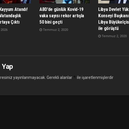
 Kayyum Atandı!
ABD’de günlük Kovid-19
Libya Devlet Yü
Vatandaşlık
vaka sayısı rekor artışla
Konseyi Başkanı
rtaya Çıktı
50 bini geçti
Libya Büyükelçis
ile görüştü
 2026
Temmuz 2, 2020
Temmuz 2, 2020
 Yap
*
resiniz yayınlanmayacak.
Gerekli alanlar
ile işaretlenmişlerdir