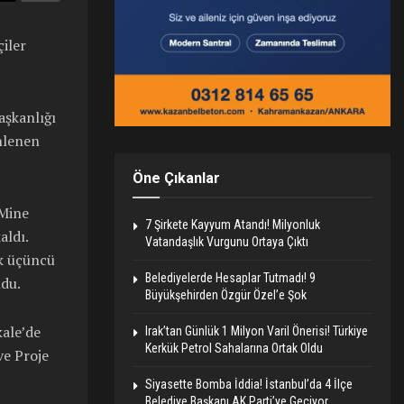
çiler
aşkanlığı
nlenen
Öne Çıkanlar
 Mine
7 Şirkete Kayyum Atandı! Milyonluk
aldı.
Vatandaşlık Vurgunu Ortaya Çıktı
ek üçüncü
Belediyelerde Hesaplar Tutmadı! 9
ldu.
Büyükşehirden Özgür Özel’e Şok
kale’de
Irak’tan Günlük 1 Milyon Varil Önerisi! Türkiye
Kerkük Petrol Sahalarına Ortak Oldu
ve Proje
Siyasette Bomba İddia! İstanbul’da 4 İlçe
Belediye Başkanı AK Parti’ye Geçiyor