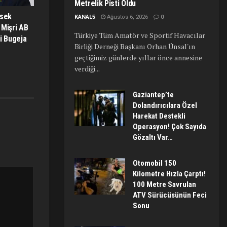
Metrelik Pisti Oldu
ksek
KANAL5
Ağustos 6, 2026
0
 Mişri AB
Türkiye Tüm Amatör ve Sportif Havacılar
i Bugeja
Birliği Derneği Başkanı Orhan Ünsal'ın
geçtiğimiz günlerde yıllar önce annesine
verdiği...
Gaziantep’te
Dolandırıcılara Özel
Harekat Destekli
Operasyon! Çok Sayıda
Gözaltı Var…
Otomobil 150
Kilometre Hızla Çarptı!
100 Metre Savrulan
ATV Sürücüsünün Feci
Sonu