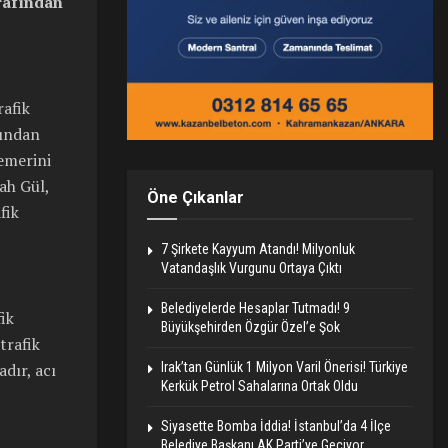
rafından
rafik
fından
emerini
ah Gül,
Öne Çıkanlar
fik
7 Şirkete Kayyum Atandı! Milyonluk
Vatandaşlık Vurgunu Ortaya Çıktı
Belediyelerde Hesaplar Tutmadı! 9
ik
Büyükşehirden Özgür Özel’e Şok
trafik
dır, acı
Irak’tan Günlük 1 Milyon Varil Önerisi! Türkiye
Kerkük Petrol Sahalarına Ortak Oldu
Siyasette Bomba İddia! İstanbul’da 4 İlçe
Belediye Başkanı AK Parti’ye Geçiyor