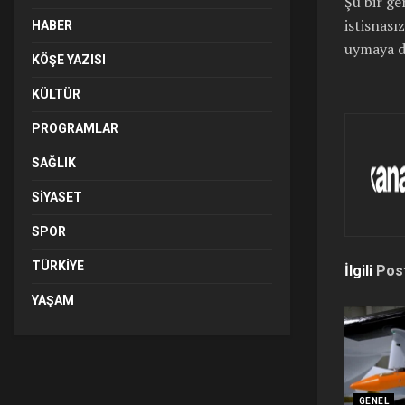
Şu bir ge
istisnası
HABER
uymaya da
KÖŞE YAZISI
KÜLTÜR
PROGRAMLAR
SAĞLIK
SIYASET
SPOR
TÜRKIYE
İlgili
Pos
YAŞAM
GENEL