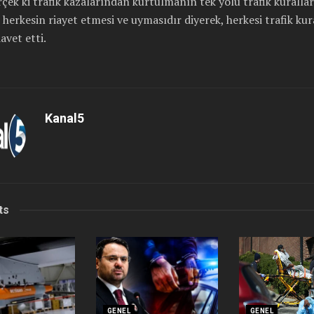
rçek ki trafik kazalarından kurtulmanın tek yolu trafik kuralla
z herkesin riayet etmesi ve uymasıdır diyerek, herkesi trafik kur
vet etti.
Kanal5
ts
GENEL
GENEL