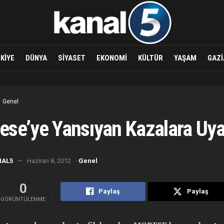
KIYE
DÜNYA
SIYASET
EKONOMI
KÜLTÜR
YAŞAM
GAZI
Genel
se’ye Yansıyan Kazalara Uya
·
NAL5
Haziran 8, 2012
Genel
0
Paylaş
Paylaş
GÖRÜNTÜLENME