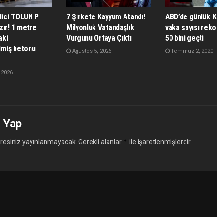
lici TOLUN P
7 Şirkete Kayyum Atandı!
ABD’de günlük K
zır! 1 metre
Milyonluk Vatandaşlık
vaka sayısı rekor
aki
Vurgunu Ortaya Çıktı
50 bini geçti
lmiş betonu
Ağustos 5, 2026
Temmuz 2, 2020
 2026
 Yap
*
resiniz yayınlanmayacak.
Gerekli alanlar
ile işaretlenmişlerdir