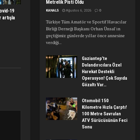
Metrelik Pisti Oldu
ovid-19
KANAL5
Ağustos 6, 2026
0
 artışla
Türkiye Tüm Amatör ve Sportif Havacılar
Birliği Derneği Başkanı Orhan Ünsal'ın
geçtiğimiz günlerde yıllar önce annesine
verdiği...
Gaziantep’te
Dolandırıcılara Özel
Harekat Destekli
Operasyon! Çok Sayıda
Gözaltı Var…
Otomobil 150
Kilometre Hızla Çarptı!
100 Metre Savrulan
ATV Sürücüsünün Feci
Sonu