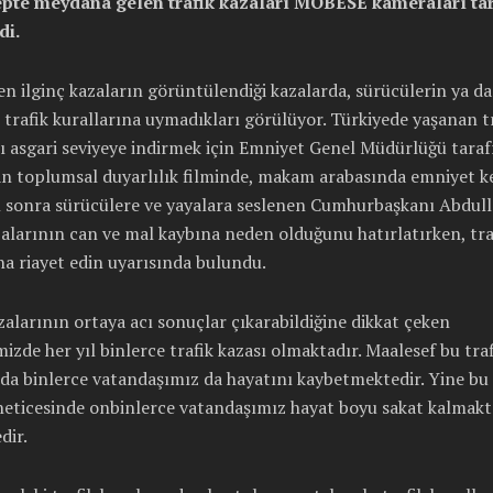
pte meydana gelen trafik kazaları MOBESE kameraları ta
di.
en ilginç kazaların görüntülendiği kazalarda, sürücülerin ya da
 trafik kurallarına uymadıkları görülüyor. Türkiyede yaşanan t
ı asgari seviyeye indirmek için Emniyet Genel Müdürlüğü tara
an toplumsal duyarlılık filminde, makam arabasında emniyet k
n sonra sürücülere ve yayalara seslenen Cumhurbaşkanı Abdull
zalarının can ve mal kaybına neden olduğunu hatırlatırken, tra
na riayet edin uyarısında bulundu.
zalarının ortaya acı sonuçlar çıkarabildiğine dikkat çeken
izde her yıl binlerce trafik kazası olmaktadır. Maalesef bu traf
da binlerce vatandaşımız da hayatını kaybetmektedir. Yine bu 
neticesinde onbinlerce vatandaşımız hayat boyu sakat kalmakta
dir.