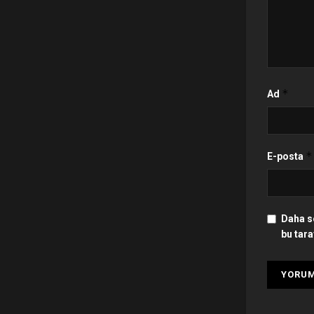
*
Ad
*
E-posta
Daha s
bu tara