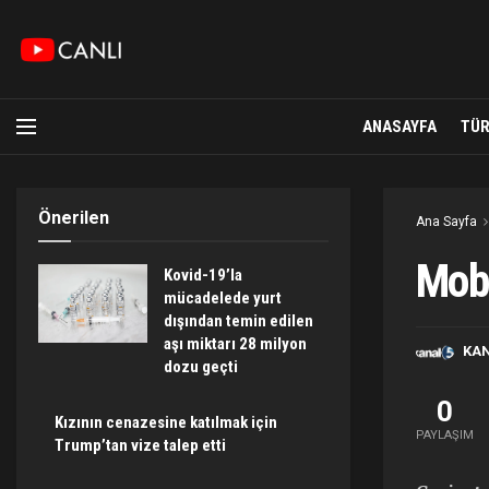
ANASAYFA
TÜR
Önerilen
Ana Sayfa
Mobe
Kovid-19’la
mücadelede yurt
dışından temin edilen
aşı miktarı 28 milyon
KA
dozu geçti
0
Kızının cenazesine katılmak için
PAYLAŞIM
Trump’tan vize talep etti