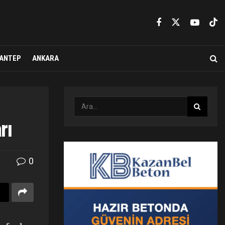
ANTEP
ANKARA
rı
0