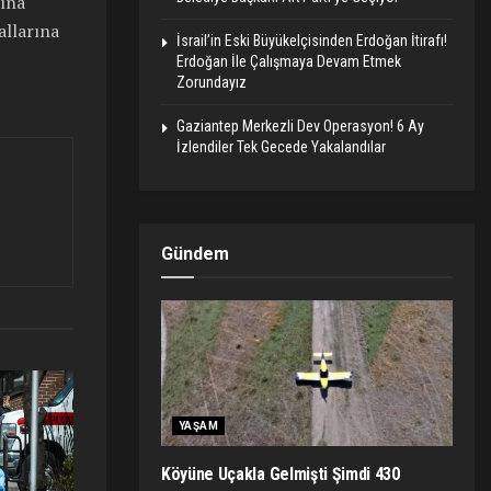
rına
allarına
İsrail’in Eski Büyükelçisinden Erdoğan İtirafı!
Erdoğan İle Çalışmaya Devam Etmek
Zorundayız
Gaziantep Merkezli Dev Operasyon! 6 Ay
İzlendiler Tek Gecede Yakalandılar
Gündem
YAŞAM
Köyüne Uçakla Gelmişti Şimdi 430