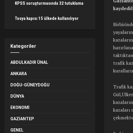
Gaziante
KPSS soruşturmasında 32 tutuklama
kaydedil
Tosya kapısı 15 ülkede kullanılıyor
Birbirind
yayaların
kazaların
Kategoriler
hazırlan
taktıkta
trafik ka
ABDULKADIR ÜNAL
kuralları
ANKARA
DOĞU-GÜNEYDOĞU
Trafik ka
Gül,Ülkem
DÜNYA
kazaların
EKONOMI
kazaları 
çekmekte
GAZIANTEP
GENEL