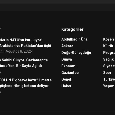
r
Kategoriler
Abdulkadir Ünal
Köşe Y
lerin NATO’su kuruluyor!
Arabistan ve Pakistan’dan üçlü
Ankara
Kültür
nı
Ağustos 8, 2026
Doğu-Güneydoğu
Progr
Dünya
Sağlık
v Sahibi Oluyor! Gaziantep’te
inde Yeni Bir Sayfa Açıldı
Ekonomi
Siyase
6
Gaziantep
Spor
Genel
Türkiy
 TOLUN P göreve hazır! 1 metre
 güçlendirilmiş betonu deliyor
Haber
Yaşam
6