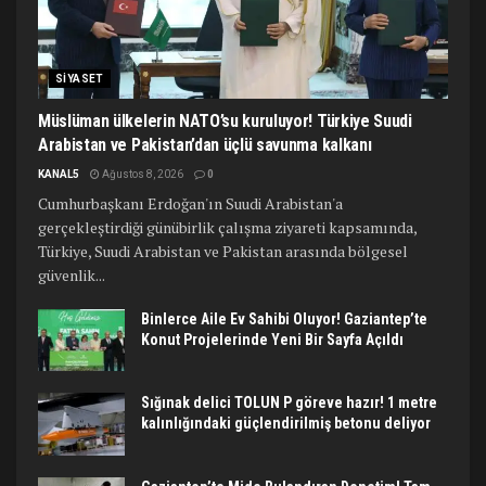
SIYASET
Müslüman ülkelerin NATO’su kuruluyor! Türkiye Suudi
Arabistan ve Pakistan’dan üçlü savunma kalkanı
KANAL5
Ağustos 8, 2026
0
Cumhurbaşkanı Erdoğan'ın Suudi Arabistan'a
gerçekleştirdiği günübirlik çalışma ziyareti kapsamında,
Türkiye, Suudi Arabistan ve Pakistan arasında bölgesel
güvenlik...
Binlerce Aile Ev Sahibi Oluyor! Gaziantep’te
Konut Projelerinde Yeni Bir Sayfa Açıldı
Sığınak delici TOLUN P göreve hazır! 1 metre
kalınlığındaki güçlendirilmiş betonu deliyor