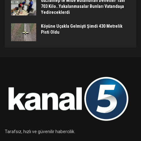
Gaziantep’te Mide Bulandıran Denetim! Tam
703 Kilo..Yakalanmasalar Bunları Vatandaşa
Yedireceklerdi
Köyüne Uçakla Gelmişti Şimdi 430 Metrelik
Pisti Oldu
Tarafsız, hızlı ve güvenilir habercilik.