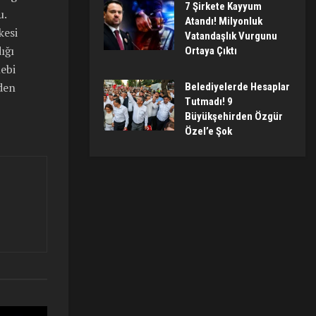
7 Şirkete Kayyum
u.
Atandı! Milyonluk
kesi
Vatandaşlık Vurgunu
ığı
Ortaya Çıktı
lebi
nden
Belediyelerde Hesaplar
Tutmadı! 9
Büyükşehirden Özgür
Özel’e Şok