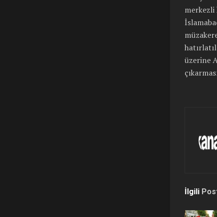
merkezli 
İslamabad
müzakere
hatırlatı
üzerine A
çıkarması
İlgili
Pos