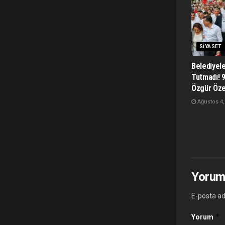
SIYASET
Belediyel
Tutmadı! 
Özgür Öze
Ağustos 4,
Yorum
E-posta ad
*
Yorum