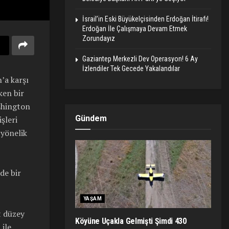
İsrail’in Eski Büyükelçisinden Erdoğan İtirafı!
Erdoğan İle Çalışmaya Devam Etmek
Zorundayız
Gaziantep Merkezli Dev Operasyon! 6 Ay
İzlendiler Tek Gecede Yakalandılar
’a karşı
ken bir
ashington
Gündem
şleri
yönelik
nde bir
YAŞAM
t düzey
Köyüne Uçakla Gelmişti Şimdi 430
ile