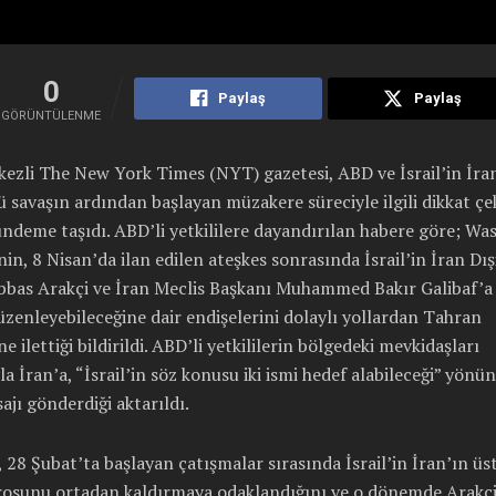
0
Paylaş
Paylaş
GÖRÜNTÜLENME
zli The New York Times (NYT) gazetesi, ABD ve İsrail’in İran
 savaşın ardından başlayan müzakere süreciyle ilgili dikkat çe
ündeme taşıdı. ABD’li yetkililere dayandırılan habere göre; W
in, 8 Nisan’da ilan edilen ateşkes sonrasında İsrail’in İran Dışi
bbas Arakçi ve İran Meclis Başkanı Muhammed Bakır Galibaf’a 
üzenleyebileceğine dair endişelerini dolaylı yollardan Tahran
e ilettiği bildirildi. ABD’li yetkililerin bölgedeki mevkidaşları
yla İran’a, “İsrail’in söz konusu iki ismi hedef alabileceği” yönü
ajı gönderdiği aktarıldı.
r, 28 Şubat’ta başlayan çatışmalar sırasında İsrail’in İran’ın üs
drosunu ortadan kaldırmaya odaklandığını ve o dönemde Arakçi 