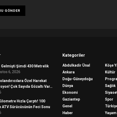
r
Kategoriler
Abdulkadir Ünal
Köşe Y
Gelmişti Şimdi 430 Metrelik
stos 6, 2026
Ankara
Kültür
Doğu-Güneydoğu
Progr
olandırıcılara Özel Harekat
Dünya
Sağlık
asyon! Çok Sayıda Gözaltı Var…
6
Ekonomi
Siyase
Gaziantep
Spor
ilometre Hızla Çarptı! 100
Genel
Türkiy
n ATV Sürücüsünün Feci Sonu
6
Haber
Yaşam