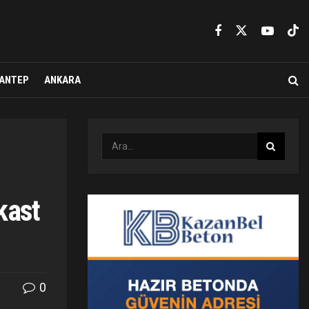
ANTEP
ANKARA
kast
0