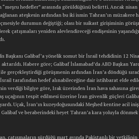
n “meşru hedefler” arasında görüldüğünü belirtti. Ancak nisan 
ağlanan ateşkesin ardından bu iki ismin Tahran’ın müzakere h
çmesiyle durumun değiştiği; olası bir suikast girişiminin görüş
erek çatışmaları yeniden alevlendireceği endişesinin yaşandığ
dı.
is Başkanı Galibaf’a yönelik somut bir İsrail tehdidinin 12 Nis
 aktarıldı. Habere göre; Galibaf İslamabad’da ABD Başkan Yar
ile gerçekleştirdiği görüşmenin ardından İran’a döndüğü sırad
İsrail tarafından hedef alınabileceğine dair istihbarat elde edil
linin verdiği bilgiye göre, Irak üzerinden İran hava sahasına giren
vaş uçağının tespit edilmesi üzerine İran güvenlik güçleri Galib
yardı. Uçak, İran’ın kuzeydoğusundaki Meşhed kentine acil iniş
 Galibaf ve beraberindeki heyet Tahran’a kara yoluyla dönme
n, çatışmaların sürdüğü mart ayında Pakistanlı bir yetkilinin 