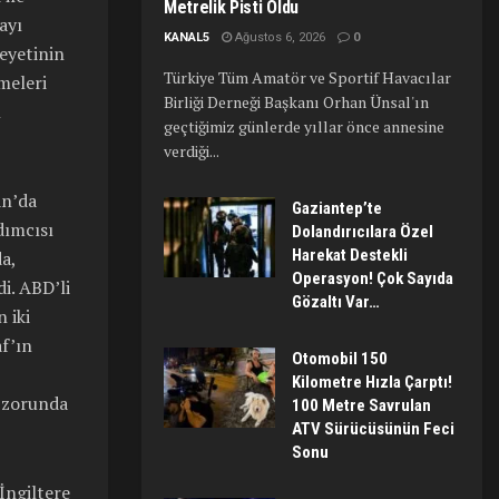
Metrelik Pisti Oldu
ayı
KANAL5
Ağustos 6, 2026
0
eyetinin
Türkiye Tüm Amatör ve Sportif Havacılar
meleri
Birliği Derneği Başkanı Orhan Ünsal'ın
ı
geçtiğimiz günlerde yıllar önce annesine
verdiği...
an’da
Gaziantep’te
dımcısı
Dolandırıcılara Özel
Harekat Destekli
a,
Operasyon! Çok Sayıda
di. ABD’li
Gözaltı Var…
 iki
af’ın
Otomobil 150
Kilometre Hızla Çarptı!
k zorunda
100 Metre Savrulan
ATV Sürücüsünün Feci
Sonu
İngiltere