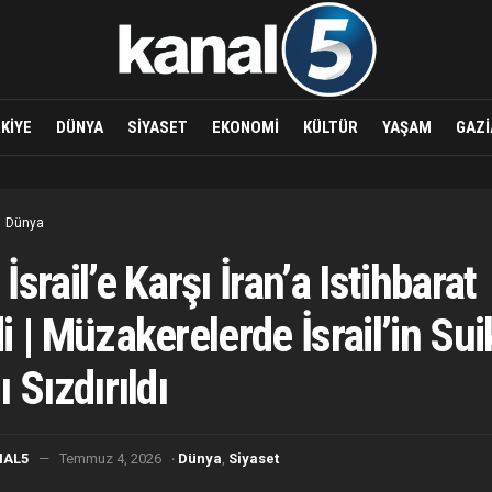
KIYE
DÜNYA
SIYASET
EKONOMI
KÜLTÜR
YAŞAM
GAZI
Dünya
İsrail’e Karşı İran’a Istihbarat
i | Müzakerelerde İsrail’in Sui
ı Sızdırıldı
·
NAL5
Temmuz 4, 2026
Dünya
,
Siyaset