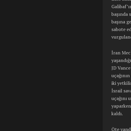
Galibaf’ı
başında s
başına ge
sabote ed
vurgulan
İran Mecl
yaşandığı
JD Vance 
uçağının 
iki yetki
İsrail sa
uçağını u
yaparken
kaldı.
Öte yanda