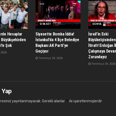
SIYASET
DÜNYA
erde Hesaplar
Siyasette Bomba İddia!
İsrail’in Eski
9 Büyükşehirden
İstanbul’da 4 İlçe Belediye
Büyükelçisinden
l’e Şok
Başkanı AK Parti’ye
İtirafı! Erdoğan İ
Geçiyor
Çalışmaya Deva
 2026
Zorundayız
Temmuz 29, 2026
Temmuz 29, 2026
 Yap
*
resiniz yayınlanmayacak.
Gerekli alanlar
ile işaretlenmişlerdir