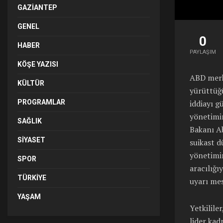
GAZIANTEP
GENEL
0
HABER
PAYLAŞIM
KÖŞE YAZISI
ABD merke
KÜLTÜR
yürüttüğü
PROGRAMLAR
iddiayı g
yönetimin
SAĞLIK
Bakanı A
SIYASET
suikast d
yönetimin
SPOR
aracılığı
TÜRKIYE
uyarı mes
YAŞAM
Yetkilile
lider ka