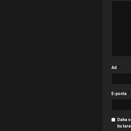
*
Ad
*
E-posta
Daha s
bu tara