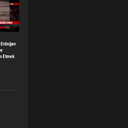
 Erdoğan
le
m Etmek