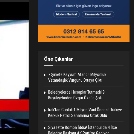
Öne Çıkanlar
7 Şirkete Kayyum Atandı! Milyonluk
Vatandaşlık Vurgunu Ortaya Çıktı
Belediyelerde Hesaplar Tutmadı! 9
Büyükşehirden Özgür Özel’e Şok
Irak’tan Günlük 1 Milyon Varil Önerisi! Türkiye
Kerkük Petrol Sahalarına Ortak Oldu
Siyasette Bomba İddia! İstanbul’da 4 İlçe
Belediye Başkanı AK Parti’ye Geçiyor