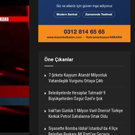
Öne Çıkanlar
7 Şirkete Kayyum Atandı! Milyonluk
Vatandaşlık Vurgunu Ortaya Çıktı
Belediyelerde Hesaplar Tutmadı! 9
Büyükşehirden Özgür Özel’e Şok
Irak’tan Günlük 1 Milyon Varil Önerisi! Türkiye
Kerkük Petrol Sahalarına Ortak Oldu
Siyasette Bomba İddia! İstanbul’da 4 İlçe
Belediye Başkanı AK Parti’ye Geçiyor