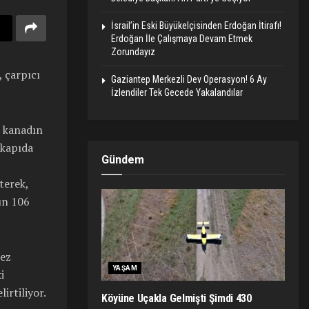
İsrail’in Eski Büyükelçisinden Erdoğan İtirafı!
Erdoğan İle Çalışmaya Devam Etmek
Zorundayız
, çarpıcı
Gaziantep Merkezli Dev Operasyon! 6 Ay
İzlendiler Tek Gecede Yakalandılar
n kanadın
 kapıda
Gündem
terek,
ın 106
kez
YAŞAM
i
irtiliyor.
Köyüne Uçakla Gelmişti Şimdi 430