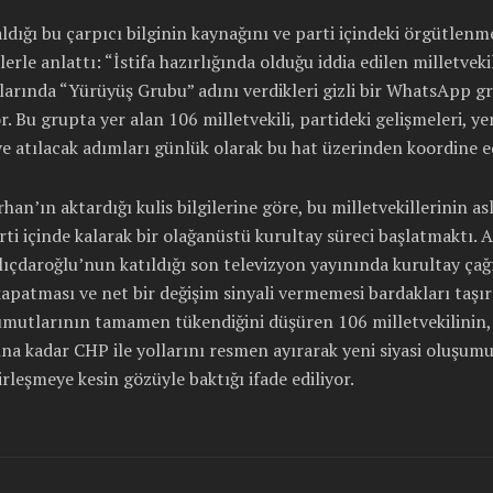
ldığı bu çarpıcı bilginin kaynağını ve parti içindeki örgütlenm
zlerle anlattı: “İstifa hazırlığında olduğu iddia edilen milletveki
larında “Yürüyüş Grubu” adını verdikleri gizli bir WhatsApp g
. Bu grupta yer alan 106 milletvekili, partideki gelişmeleri, ye
ve atılacak adımları günlük olarak bu hat üzerinden koordine e
han’ın aktardığı kulis bilgilerine göre, bu milletvekillerinin asl
rti içinde kalarak bir olağanüstü kurultay süreci başlatmaktı. 
ıçdaroğlu’nun katıldığı son televizyon yayınında kurultay çağ
kapatması ve net bir değişim sinyali vermemesi bardakları taşır
umutlarının tamamen tükendiğini düşüren 106 milletvekilini
ına kadar CHP ile yollarını resmen ayırarak yeni siyasi oluşumu
irleşmeye kesin gözüyle baktığı ifade ediliyor.