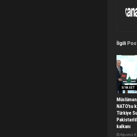
İlgili
Pos
SIYASET
Müslüman 
NATO’su k
Türkiye Su
Pakistan’
kalkanı
Ağustos 8,