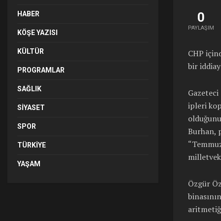
HABER
0
PAYLAŞIM
KÖŞE YAZISI
KÜLTÜR
CHP içind
bir iddia
PROGRAMLAR
SAĞLIK
Gazeteci 
ipleri ko
SIYASET
olduğunu 
SPOR
Burhan, p
“Temmuz 
TÜRKIYE
milletveki
YAŞAM
Özgür Öze
binasının
aritmetiğ