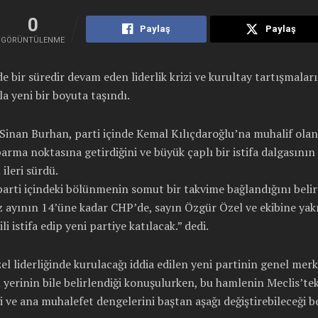
0
Paylaş
Paylaş
GÖRÜNTÜLENME
e bir süredir devam eden liderlik krizi ve kurultay tartışmaları
yla yeni bir boyuta taşındı.
Sinan Burhan, parti içinde Kemal Kılıçdaroğlu’na muhalif ola
parma noktasına getirdiğini ve büyük çaplı bir istifa dalgasının
ileri sürdü.
arti içindeki bölünmenin somut bir takvime bağlandığını belir
ayının 14’üne kadar CHP’de, sayın Özgür Özel ve ekibine yak
li istifa edip yeni partiye katılacak.” dedi.
l liderliğinde kurulacağı iddia edilen yeni partinin genel mer
 yerinin bile belirlendiği konuşulurken, bu hamlenin Meclis’tek
i ve ana muhalefet dengelerini baştan aşağı değiştirebileceği bel