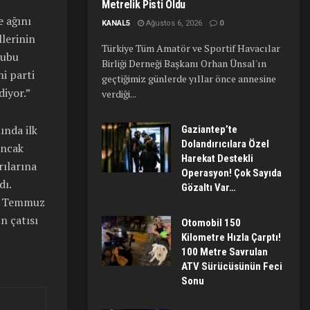
Metrelik Pisti Oldu
e ağını
KANAL5
Ağustos 6, 2026
0
llerinin
Türkiye Tüm Amatör ve Sportif Havacılar
rubu
Birliği Derneği Başkanı Orhan Ünsal'ın
ni parti
geçtiğimiz günlerde yıllar önce annesine
diyor.”
verdiği...
ında ilk
Gaziantep’te
Dolandırıcılara Özel
Ancak
Harekat Destekli
rılarına
Operasyon! Çok Sayıda
dı.
Gözaltı Var…
n, Temmuz
n çatısı
Otomobil 150
Kilometre Hızla Çarptı!
100 Metre Savrulan
ATV Sürücüsünün Feci
Sonu