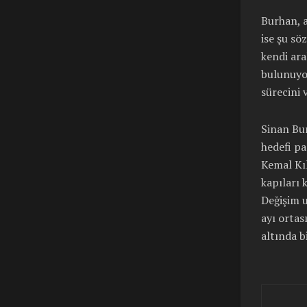
Burhan, a
ise şu sö
kendi ara
bulunuyor
sürecini 
Sinan Bur
hedefi pa
Kemal Kıl
kapıları 
Değişim 
ayı ortas
altında b