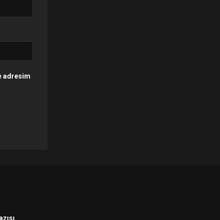
te adresim
azısı