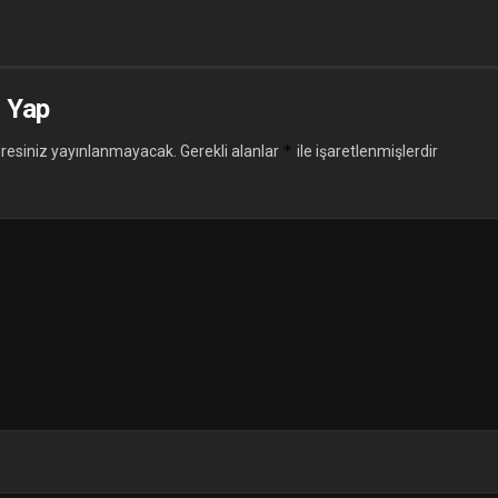
 Yap
*
resiniz yayınlanmayacak.
Gerekli alanlar
ile işaretlenmişlerdir