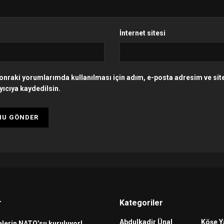
İnternet sitesi
onraki yorumlarımda kullanılması için adım, e-posta adresim ve si
yıcıya kaydedilsin.
r
Kategoriler
Abdulkadir Ünal
Köşe Y
lerin NATO’su kuruluyor!