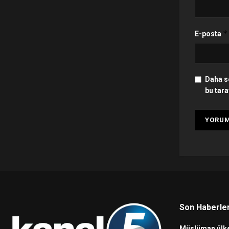
*
E-posta
Daha s
bu tara
Son Haberle
Müslüman ülke