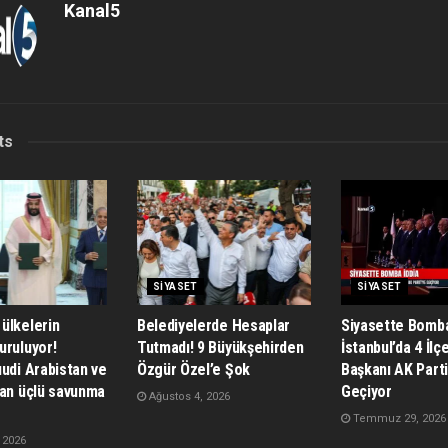
Kanal5
ts
SIYASET
SIYASET
ülkelerin
Belediyelerde Hesaplar
Siyasette Bomba
uruluyor!
Tutmadı! 9 Büyükşehirden
İstanbul’da 4 İlç
udi Arabistan ve
Özgür Özel’e Şok
Başkanı AK Parti
dan üçlü savunma
Geçiyor
Ağustos 4, 2026
Temmuz 29, 2026
 2026