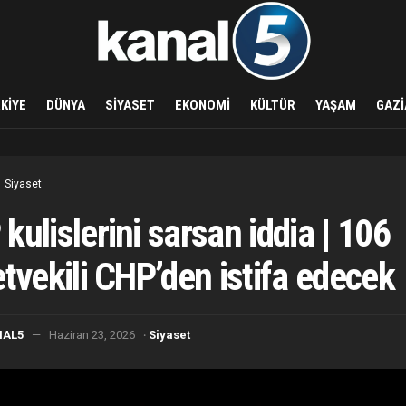
KIYE
DÜNYA
SIYASET
EKONOMI
KÜLTÜR
YAŞAM
GAZI
Siyaset
kulislerini sarsan iddia | 106
etvekili CHP’den istifa edecek
·
NAL5
Haziran 23, 2026
Siyaset