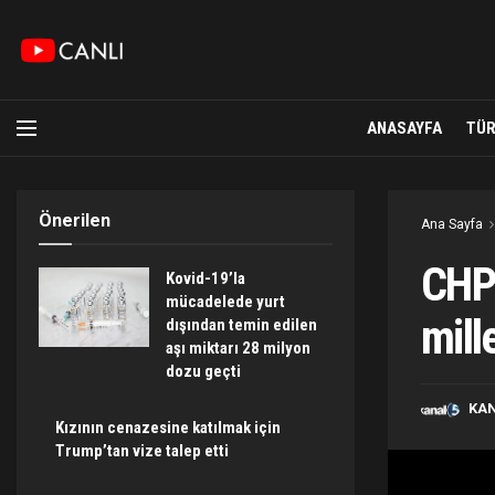
ANASAYFA
TÜR
Önerilen
Ana Sayfa
CHP 
Kovid-19’la
mücadelede yurt
mill
dışından temin edilen
aşı miktarı 28 milyon
dozu geçti
KA
Kızının cenazesine katılmak için
Trump’tan vize talep etti