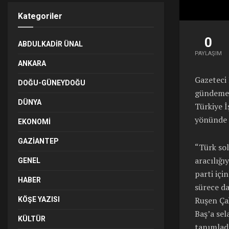
Kategoriler
0
ABDULKADIR ÜNAL
PAYLAŞIM
ANKARA
Gazeteci 
DOĞU-GÜNEYDOĞU
gündeme 
DÜNYA
Türkiye İ
yönünde m
EKONOMI
GAZIANTEP
“Türk sol
aracılığı
GENEL
parti içi
HABER
sürece da
Ruşen Çak
KÖŞE YAZISI
Baş’a sel
KÜLTÜR
tanımladı