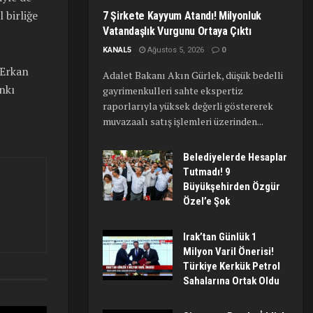
 birliğe
7 Şirkete Kayyum Atandı! Milyonluk
Vatandaşlık Vurgunu Ortaya Çıktı
KANAL5
Ağustos 5, 2026
0
 Erkan
Adalet Bakanı Akın Gürlek, düşük bedelli
nkı
gayrimenkulleri sahte ekspertiz
raporlarıyla yüksek değerli göstererek
muvazaalı satış işlemleri üzerinden...
Belediyelerde Hesaplar
Tutmadı! 9
Büyükşehirden Özgür
Özel’e Şok
Irak’tan Günlük 1
Milyon Varil Önerisi!
Türkiye Kerkük Petrol
Sahalarına Ortak Oldu