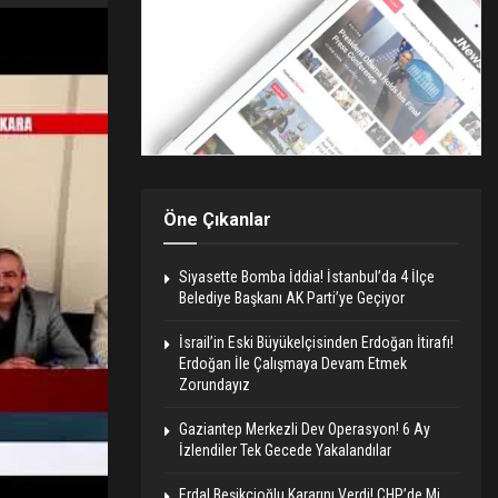
Öne Çıkanlar
Siyasette Bomba İddia! İstanbul’da 4 İlçe
Belediye Başkanı AK Parti’ye Geçiyor
İsrail’in Eski Büyükelçisinden Erdoğan İtirafı!
Erdoğan İle Çalışmaya Devam Etmek
Zorundayız
Gaziantep Merkezli Dev Operasyon! 6 Ay
İzlendiler Tek Gecede Yakalandılar
Erdal Beşikçioğlu Kararını Verdi! CHP’de Mi