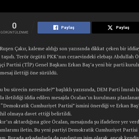
0
Paylaş
Paylaş
GÖRÜNTÜLENME
Ruşen Çakır, kaleme aldığı son yazısında dikkat çeken bir iddia
taşıdı. Terör örgütü PKK’nın cezaevindeki elebaşı Abdullah Ö
şçi Partisi (TİP) Genel Başkanı Erkan Baş’a yeni bir parti kuru
esaj ilettiği öne sürüldü.
u bu sürecin neresinde?” başlıklı yazısında, DEM Parti İmralı h
yla iletildiği iddia edilen mesajda Öcalan’ın kurulması planlanan
n “Demokratik Cumhuriyet Partisi” ismini önerdiği ve Erkan Baş
hil olmaya davet ettiği belirtildi.
ır’ın aktardığına göre Öcalan, mesajında şu ifadelere yer verd
amlarımı iletin. Bu yeni partiyi Demokratik Cumhuriyet Partisi 
m. Burada arkadaşlarla da paylaştım isim olarak, ancak kendis