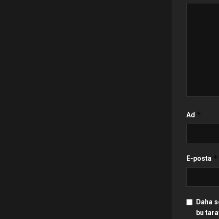
*
Ad
*
E-posta
Daha s
bu tara