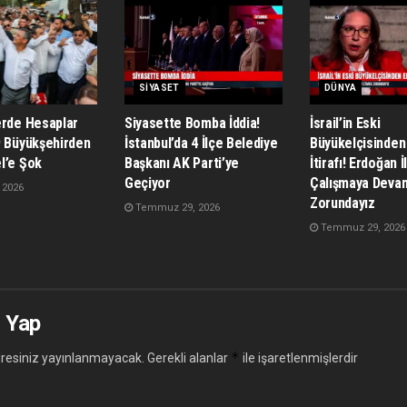
SIYASET
DÜNYA
erde Hesaplar
Siyasette Bomba İddia!
İsrail’in Eski
9 Büyükşehirden
İstanbul’da 4 İlçe Belediye
Büyükelçisinden
l’e Şok
Başkanı AK Parti’ye
İtirafı! Erdoğan İ
Geçiyor
Çalışmaya Deva
 2026
Zorundayız
Temmuz 29, 2026
Temmuz 29, 2026
 Yap
*
resiniz yayınlanmayacak.
Gerekli alanlar
ile işaretlenmişlerdir