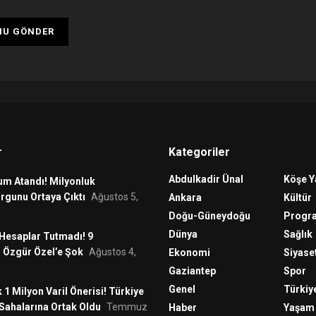
r
Kategoriler
Abdulkadir Ünal
Köşe Y
um Atandı! Milyonluk
rgunu Ortaya Çıktı
Ağustos 5,
Ankara
Kültür
Doğu-Güneydoğu
Progr
Dünya
Sağlık
 Hesaplar Tutmadı! 9
 Özgür Özel’e Şok
Ağustos 4,
Ekonomi
Siyase
Gaziantep
Spor
Genel
Türkiy
 1 Milyon Varil Önerisi! Türkiye
Sahalarına Ortak Oldu
Temmuz
Haber
Yaşam