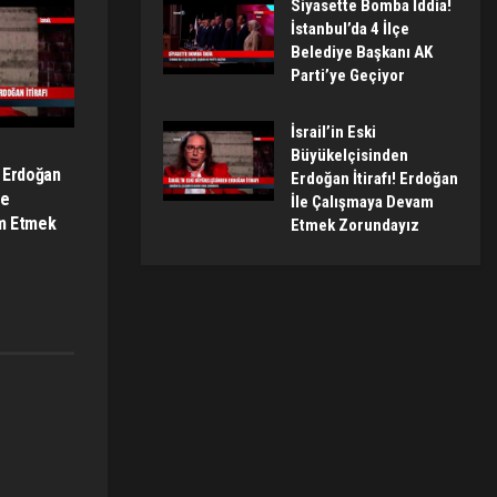
Siyasette Bomba İddia!
İstanbul’da 4 İlçe
Belediye Başkanı AK
Parti’ye Geçiyor
İsrail’in Eski
Büyükelçisinden
 Erdoğan
Erdoğan İtirafı! Erdoğan
le
İle Çalışmaya Devam
m Etmek
Etmek Zorundayız