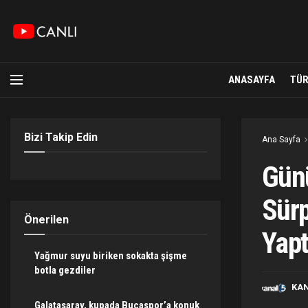
ANASAYFA
TÜR
Bizi Takip Edin
Ana Sayfa
Günü
Sürp
Önerilen
Yapt
Yağmur suyu biriken sokakta şişme
botla gezdiler
KA
Galatasaray, kupada Bucaspor’a konuk