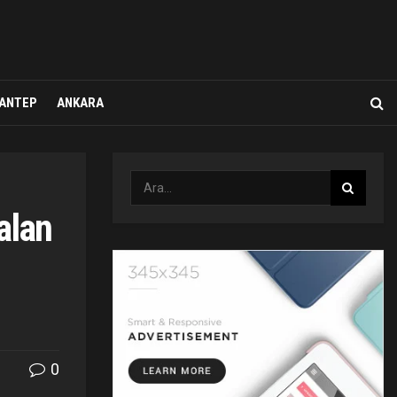
ANTEP
ANKARA
alan
0