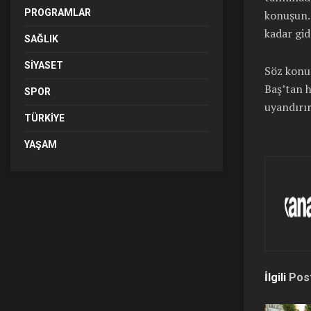
PROGRAMLAR
konuşun. 
kadar gid
SAĞLIK
SIYASET
Söz konus
Baş’tan 
SPOR
uyandırır
TÜRKIYE
YAŞAM
İlgili
Pos