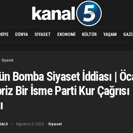
KIYE
DÜNYA
SIYASET
EKONOMI
KÜLTÜR
YAŞAM
GAZI
Siyaset
n Bomba Siyaset İddiası | Öc
riz Bir İsme Parti Kur Çağrısı
ı
·
NAL5
Ağustos 5, 2025
Siyaset