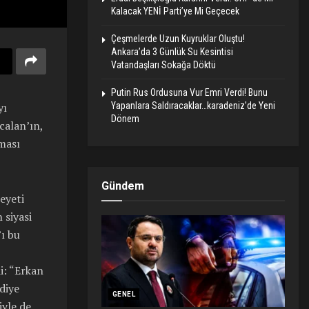
Kalacak YENİ Parti’ye Mi Geçecek
Çeşmelerde Uzun Kuyruklar Oluştu!
Ankara’da 3 Günlük Su Kesintisi
Vatandaşları Sokağa Döktü
Putin Rus Ordusuna Vur Emri Verdi! Bunu
Yapanlara Saldıracaklar…karadeniz’de Yeni
yı
Dönem
calan’ın,
lması
Gündem
eyeti
 siyasi
’ı bu
i: “Erkan
diye
GENEL
iyle de