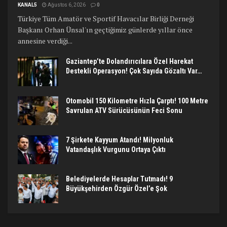
KANAL5
Ağustos 6, 2026
0
Türkiye Tüm Amatör ve Sportif Havacılar Birliği Derneği
Başkanı Orhan Ünsal'ın geçtiğimiz günlerde yıllar önce
annesine verdiği...
Gaziantep’te Dolandırıcılara Özel Harekat
Destekli Operasyon! Çok Sayıda Gözaltı Var…
Otomobil 150 Kilometre Hızla Çarptı! 100 Metre
Savrulan ATV Sürücüsünün Feci Sonu
7 Şirkete Kayyum Atandı! Milyonluk
Vatandaşlık Vurgunu Ortaya Çıktı
Belediyelerde Hesaplar Tutmadı! 9
Büyükşehirden Özgür Özel’e Şok