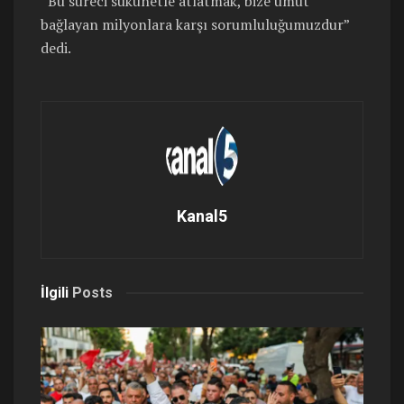
“Bu süreci sükûnetle atlatmak, bize umut
bağlayan milyonlara karşı sorumluluğumuzdur”
dedi.
Kanal5
İlgili
Posts