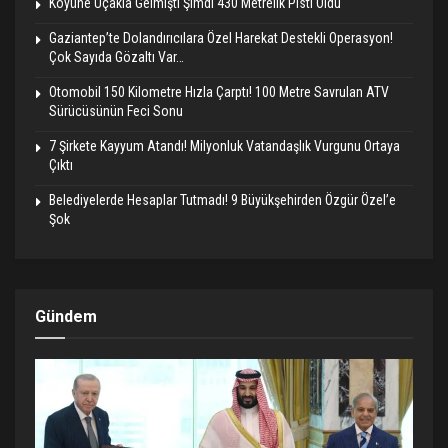
Köyüne Uçakla Gelmişti Şimdi 430 Metrelik Pisti Oldu
Gaziantep’te Dolandırıcılara Özel Harekat Destekli Operasyon!
Çok Sayıda Gözaltı Var…
Otomobil 150 Kilometre Hızla Çarptı! 100 Metre Savrulan ATV
Sürücüsünün Feci Sonu
7 Şirkete Kayyum Atandı! Milyonluk Vatandaşlık Vurgunu Ortaya
Çıktı
Belediyelerde Hesaplar Tutmadı! 9 Büyükşehirden Özgür Özel’e
Şok
Gündem