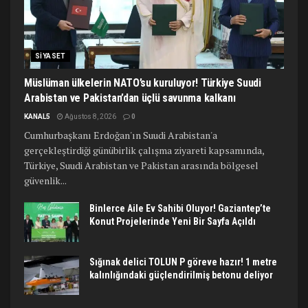
SIYASET
Müslüman ülkelerin NATO’su kuruluyor! Türkiye Suudi
Arabistan ve Pakistan’dan üçlü savunma kalkanı
KANAL5
Ağustos 8, 2026
0
Cumhurbaşkanı Erdoğan'ın Suudi Arabistan'a
gerçekleştirdiği günübirlik çalışma ziyareti kapsamında,
Türkiye, Suudi Arabistan ve Pakistan arasında bölgesel
güvenlik...
Binlerce Aile Ev Sahibi Oluyor! Gaziantep’te
Konut Projelerinde Yeni Bir Sayfa Açıldı
Sığınak delici TOLUN P göreve hazır! 1 metre
kalınlığındaki güçlendirilmiş betonu deliyor