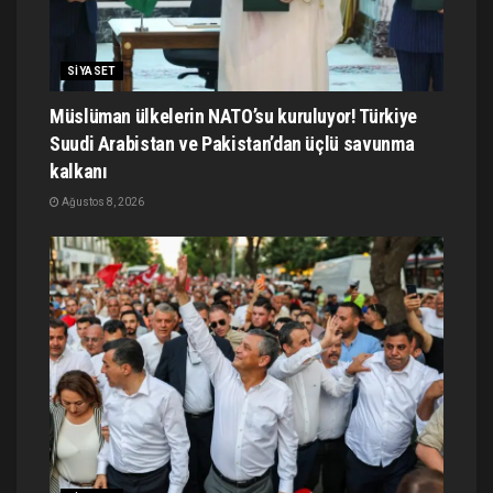
SIYASET
Müslüman ülkelerin NATO’su kuruluyor! Türkiye
Suudi Arabistan ve Pakistan’dan üçlü savunma
kalkanı
Ağustos 8, 2026