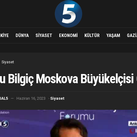
KIYE
DÜNYA
SIYASET
EKONOMI
KÜLTÜR
YAŞAM
GAZI
Siyaset
u Bilgiç Moskova Büyükelçisi
·
NAL5
Haziran 16, 2023
Siyaset