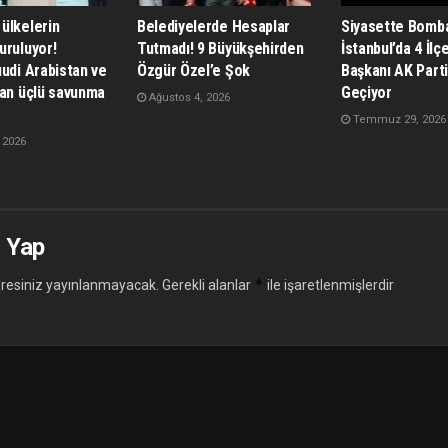
ülkelerin
Belediyelerde Hesaplar
Siyasette Bomba
uruluyor!
Tutmadı! 9 Büyükşehirden
İstanbul’da 4 İlç
udi Arabistan ve
Özgür Özel’e Şok
Başkanı AK Parti
dan üçlü savunma
Geçiyor
Ağustos 4, 2026
Temmuz 29, 2026
 2026
 Yap
*
resiniz yayınlanmayacak.
Gerekli alanlar
ile işaretlenmişlerdir