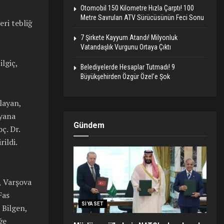
Otomobil 150 Kilometre Hızla Çarptı! 100
Metre Savrulan ATV Sürücüsünün Feci Sonu
ri tebliğ
7 Şirkete Kayyum Atandı! Milyonluk
Vatandaşlık Vurgunu Ortaya Çıktı
lgiç,
Belediyelerde Hesaplar Tutmadı! 9
Büyükşehirden Özgür Özel’e Şok
layan,
yana
Gündem
ç. Dr.
ildi.
, Varşova
Fas
SIYASET
 Bilgen,
ğe