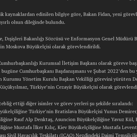
k kaynaklardan edinilen bilgiye göre, Bakan Fidan, yeni görevle
yırlı olsun dileğinde bulundu.
, Dışişleri Bakanlığı Sözcüsü ve Enformasyon Genel Müdürü Bi
in Moskova Büyükelçisi olarak görevlendirildi.
Cumhurbaşkanlığı Kurumsal İletişim Başkanı olarak göreve baş
 bugüne Cumhurbaşkanı Başdanışmanı ve Şubat 2022’den bu 
n Kurumu Yönetim Kurulu Başkan Vekilliği görevini yürüten Do
üçükyılmaz, Türkiye’nin Cezayir Büyükelçisi olarak görevlendir
ebliğ ettiği diğer isimler ve görev yerleri şu şekilde sıralandı:
yükelçiliğine Türkiye’nin Bratislava Büyükelçisi Yunus Demirer
liğine Rauf Alp Denktaş, Asuncion Büyükelçiliğine Yavuz Kül, 
liğine Mustafa İlker Kılıç, Kiev Büyükelçiliğine Mustafa Levent
ası Sivil Havacılık Teşkilatı (ICAO) Nezdindeki Daimi Temsilcili