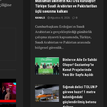
Müslüman ülkelerin NATO’su kuruluyor!
iliğine
Türkiye Suudi Arabistan ve Pakistan’dan
üçlü savunma kalkanı
KANAL5
Ağustos 8, 2026
0
Cumhurbaşkanı Erdoğan'ın Suudi
Arabistan'a gerçekleştirdiği günübirlik
çalışma ziyareti kapsamında, Türkiye,
Suudi Arabistan ve Pakistan arasında
bölgesel güvenlik...
Binlerce Aile Ev Sahibi
Oluyor! Gaziantep’te
Konut Projelerinde
Yeni Bir Sayfa Açıldı
Sığınak delici TOLUN P
göreve hazır! 1 metre
kalınlığındaki
güçlendirilmiş betonu