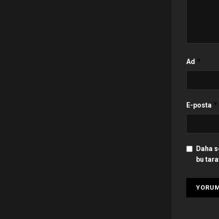
*
Ad
*
E-posta
Daha s
bu tara