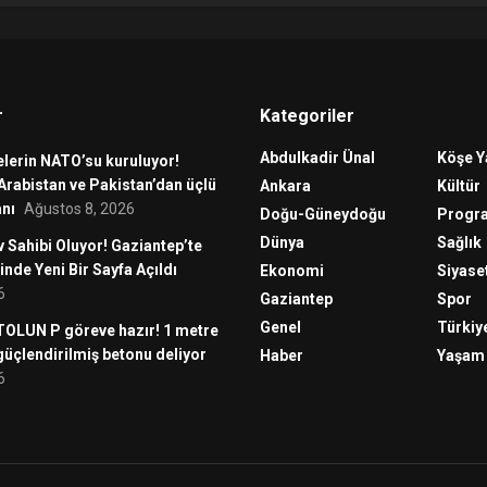
r
Kategoriler
Abdulkadir Ünal
Köşe Y
lerin NATO’su kuruluyor!
Arabistan ve Pakistan’dan üçlü
Ankara
Kültür
nı
Ağustos 8, 2026
Doğu-Güneydoğu
Progr
Dünya
Sağlık
v Sahibi Oluyor! Gaziantep’te
inde Yeni Bir Sayfa Açıldı
Ekonomi
Siyase
6
Gaziantep
Spor
Genel
Türkiy
 TOLUN P göreve hazır! 1 metre
 güçlendirilmiş betonu deliyor
Haber
Yaşam
6