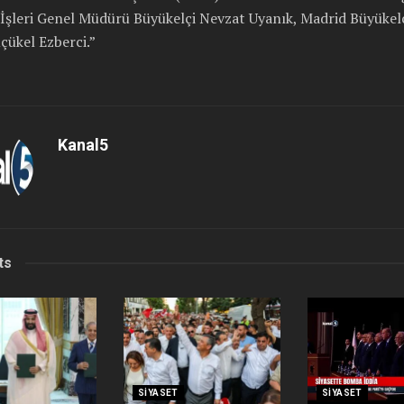
İşleri Genel Müdürü Büyükelçi Nevzat Uyanık, Madrid Büyükelç
çükel Ezberci.”
Kanal5
ts
SIYASET
SIYASET