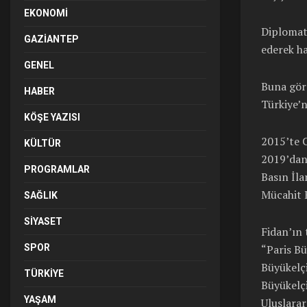
EKONOMI
Diplomati
GAZIANTEP
ederek ha
GENEL
Buna göre
HABER
Türkiye’n
KÖŞE YAZISI
2015’te 
KÜLTÜR
2019’dan
PROGRAMLAR
Basın İla
Mücahit K
SAĞLIK
SIYASET
Fidan’ın t
“Paris Bü
SPOR
Büyükelçi
TÜRKIYE
Büyükelçi
YAŞAM
Uluslarar