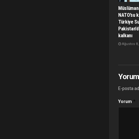
Müslüman 
NATO’su k
Türkiye Su
Pakistan’
kalkanı
Ağustos 8,
Yorum
E-posta ad
*
Yorum