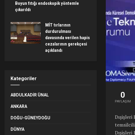
Boyun fıtığı endoskopik yöntemle
çıkarıldı
MİT tırlarının
durdurulması
davasında verilen hapis
cezalarının gerekçesi
açıklandı
Kategoriler
0
ABDULKADIR ÜNAL
PAYLAŞIM
ANKARA
Dışişleri
DOĞU-GÜNEYDOĞU
temsilcil
DÜNYA
Dışişleri