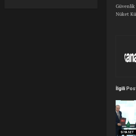
Güvenlik 
Nüket Kü
İlgili
Pos
SIYASET