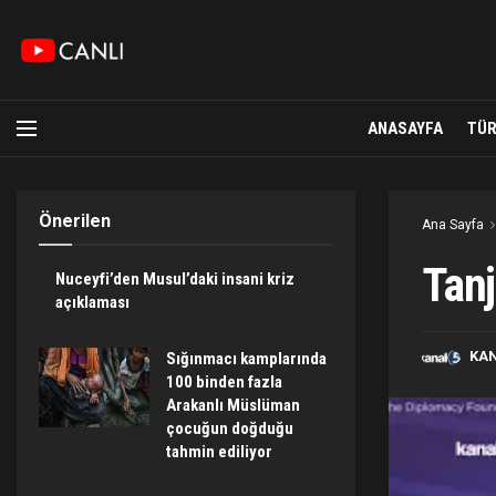
ANASAYFA
TÜR
Önerilen
Ana Sayfa
Tanj
Nuceyfi’den Musul’daki insani kriz
açıklaması
KA
Sığınmacı kamplarında
100 binden fazla
Arakanlı Müslüman
çocuğun doğduğu
tahmin ediliyor