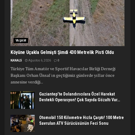
YAŞAM
Köyüne Uçakla Gelmişti Şimdi 430 Metrelik Pisti Oldu
KANAL5
Ağustos 6, 2026
0
Türkiye Tüm Amatör ve Sportif Havacılar Birliği Derneği
Başkanı Orhan Ünsal'ın geçtiğimiz günlerde yıllar önce
annesine verdiği...
Gaziantep’te Dolandırıcılara Özel Harekat
Destekli Operasyon! Çok Sayıda Gözaltı Var…
Otomobil 150 Kilometre Hızla Çarptı! 100 Metre
Savrulan ATV Sürücüsünün Feci Sonu