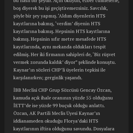
bu nasıl bir şeydir. Açın okuyun, ezber cümlelerle,
boş diyerek bu işi geçiştiremezsiniz. Savcılık,
şöyle bir şey yapmış. ‘Aldım diyenlerin HTS
kayıtlarına bakmış, ‘verdim’ diyenin HTS
kayıtlarına bakmış. Hepsinin HTS kayıtlarına
bakmış. Hepsinin sıfır metre mesafede HTS
kayıtlarında, aynı mekanda oldukları tespit
edilmiş. Her iki firmanın sahipleri de, ‘Biz rüşvet
vermek zorunda kaldık’ diyor” şeklinde konuştu.
Kaynar’ın sözleri CHP’li üyelerin tepkisi ile
karşılanırken; gerginlik yaşandı.
İBB Meclisi CHP Grup Sözcüsü Gencay Özcan,
kamuda açık ihale oranının yüzde 55 olduğunu
İETT’de ise yüzde 99 buçuk olduğu anlattı.
Özcan, AK Partili Meclis Üyesi Kaynar’ın
iddianameden okuduğu Florya’daki HTS
kayıtlarının iftira olduğunu savundu. Dosyalara