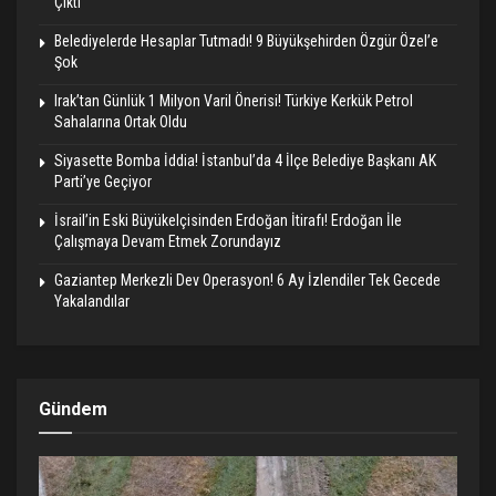
Çıktı
Belediyelerde Hesaplar Tutmadı! 9 Büyükşehirden Özgür Özel’e
Şok
Irak’tan Günlük 1 Milyon Varil Önerisi! Türkiye Kerkük Petrol
Sahalarına Ortak Oldu
Siyasette Bomba İddia! İstanbul’da 4 İlçe Belediye Başkanı AK
Parti’ye Geçiyor
İsrail’in Eski Büyükelçisinden Erdoğan İtirafı! Erdoğan İle
Çalışmaya Devam Etmek Zorundayız
Gaziantep Merkezli Dev Operasyon! 6 Ay İzlendiler Tek Gecede
Yakalandılar
Gündem