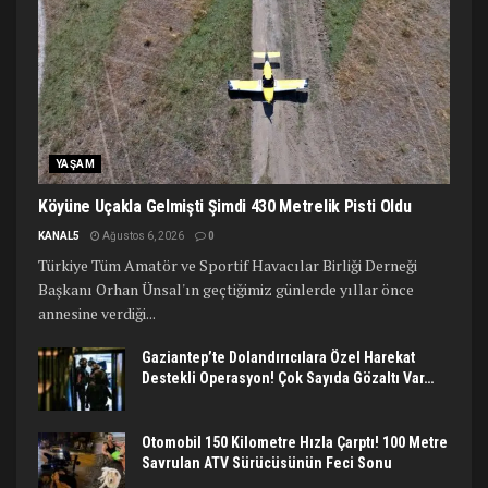
YAŞAM
Köyüne Uçakla Gelmişti Şimdi 430 Metrelik Pisti Oldu
KANAL5
Ağustos 6, 2026
0
Türkiye Tüm Amatör ve Sportif Havacılar Birliği Derneği
Başkanı Orhan Ünsal'ın geçtiğimiz günlerde yıllar önce
annesine verdiği...
Gaziantep’te Dolandırıcılara Özel Harekat
Destekli Operasyon! Çok Sayıda Gözaltı Var…
Otomobil 150 Kilometre Hızla Çarptı! 100 Metre
Savrulan ATV Sürücüsünün Feci Sonu