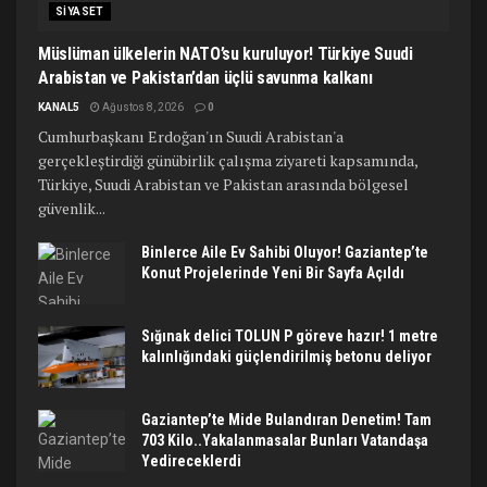
SIYASET
Müslüman ülkelerin NATO’su kuruluyor! Türkiye Suudi
Arabistan ve Pakistan’dan üçlü savunma kalkanı
KANAL5
Ağustos 8, 2026
0
Cumhurbaşkanı Erdoğan'ın Suudi Arabistan'a
gerçekleştirdiği günübirlik çalışma ziyareti kapsamında,
Türkiye, Suudi Arabistan ve Pakistan arasında bölgesel
güvenlik...
Binlerce Aile Ev Sahibi Oluyor! Gaziantep’te
Konut Projelerinde Yeni Bir Sayfa Açıldı
Sığınak delici TOLUN P göreve hazır! 1 metre
kalınlığındaki güçlendirilmiş betonu deliyor
Gaziantep’te Mide Bulandıran Denetim! Tam
703 Kilo..Yakalanmasalar Bunları Vatandaşa
Yedireceklerdi