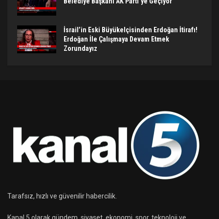
Belediye Başkanı AK Parti’ye Geçiyor
İsrail’in Eski Büyükelçisinden Erdoğan İtirafı!
Erdoğan İle Çalışmaya Devam Etmek
Zorundayız
Tarafsız, hızlı ve güvenilir habercilik.
Kanal 5 olarak gündem, siyaset, ekonomi, spor, teknoloji ve