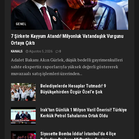
GENEL
7 Şirkete Kayyum Atandı! Milyonluk Vatandaşlık Vurgunu
Ortaya Çıktı
KANAL5
Ağustos 5, 2026
0
Adalet Bakanı Akın Gürlek, düşük bedelli gayrimenkulleri
sahte ekspertiz raporlarıyla yüksek değerli göstererek
muvazaalı satış işlemleri üzerinden...
Belediyelerde Hesaplar Tutmadı! 9
Büyükşehirden Özgür Özel’e Şok
Irak’tan Günlük 1 Milyon Varil Önerisi! Türkiye
Kerkük Petrol Sahalarına Ortak Oldu
Siyasette Bomba İddia! İstanbul’da 4 İlçe