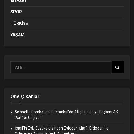
SIYASET
SPOR
TÜRKIYE
YAŞAM
Öne Çıkanlar
Siyasette Bomba İddia! İstanbul’da 4 İlçe Belediye Başkanı AK
Parti’ye Geçiyor
İsrail’in Eski Büyükelçisinden Erdoğan İtirafı! Erdoğan İle
Çalışmaya Devam Etmek Zorundayız