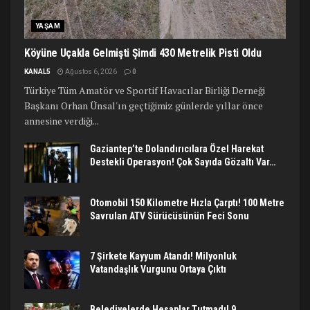
YAŞAM
Köyüne Uçakla Gelmişti Şimdi 430 Metrelik Pisti Oldu
KANAL5
Ağustos 6, 2026
0
Türkiye Tüm Amatör ve Sportif Havacılar Birliği Derneği
Başkanı Orhan Ünsal'ın geçtiğimiz günlerde yıllar önce
annesine verdiği...
Gaziantep’te Dolandırıcılara Özel Harekat
Destekli Operasyon! Çok Sayıda Gözaltı Var…
Otomobil 150 Kilometre Hızla Çarptı! 100 Metre
Savrulan ATV Sürücüsünün Feci Sonu
7 Şirkete Kayyum Atandı! Milyonluk
Vatandaşlık Vurgunu Ortaya Çıktı
Belediyelerde Hesaplar Tutmadı! 9