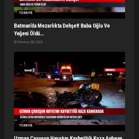
TÜRKIYE
Batman’da Mezarlıkta Dehşet! Baba Oğlu Ve
Yeğeni Öldü…
Temmuz 28, 2026
TÜRKIYE
Uzman Çavuşun Hayatını Kaybettiği Kaza Anbean