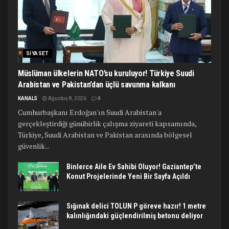
SIYASET
Müslüman ülkelerin NATO’su kuruluyor! Türkiye Suudi
Arabistan ve Pakistan’dan üçlü savunma kalkanı
KANAL5
Ağustos 8, 2026
0
Cumhurbaşkanı Erdoğan'ın Suudi Arabistan'a
gerçekleştirdiği günübirlik çalışma ziyareti kapsamında,
Türkiye, Suudi Arabistan ve Pakistan arasında bölgesel
güvenlik...
Binlerce Aile Ev Sahibi Oluyor! Gaziantep’te
Konut Projelerinde Yeni Bir Sayfa Açıldı
Sığınak delici TOLUN P göreve hazır! 1 metre
kalınlığındaki güçlendirilmiş betonu deliyor