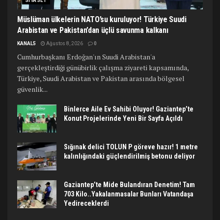
SIYASET
Müslüman ülkelerin NATO’su kuruluyor! Türkiye Suudi
Arabistan ve Pakistan’dan üçlü savunma kalkanı
KANAL5
Ağustos 8, 2026
0
Cumhurbaşkanı Erdoğan'ın Suudi Arabistan'a
gerçekleştirdiği günübirlik çalışma ziyareti kapsamında,
Türkiye, Suudi Arabistan ve Pakistan arasında bölgesel
güvenlik...
Binlerce Aile Ev Sahibi Oluyor! Gaziantep’te
Konut Projelerinde Yeni Bir Sayfa Açıldı
Sığınak delici TOLUN P göreve hazır! 1 metre
kalınlığındaki güçlendirilmiş betonu deliyor
Gaziantep’te Mide Bulandıran Denetim! Tam
703 Kilo..Yakalanmasalar Bunları Vatandaşa
Yedireceklerdi