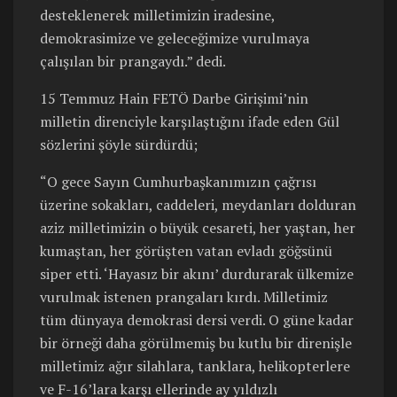
desteklenerek milletimizin iradesine,
demokrasimize ve geleceğimize vurulmaya
çalışılan bir prangaydı.” dedi.
15 Temmuz Hain FETÖ Darbe Girişimi’nin
milletin direnciyle karşılaştığını ifade eden Gül
sözlerini şöyle sürdürdü;
“O gece Sayın Cumhurbaşkanımızın çağrısı
üzerine sokakları, caddeleri, meydanları dolduran
aziz milletimizin o büyük cesareti, her yaştan, her
kumaştan, her görüşten vatan evladı göğsünü
siper etti. ‘Hayasız bir akını’ durdurarak ülkemize
vurulmak istenen prangaları kırdı. Milletimiz
tüm dünyaya demokrasi dersi verdi. O güne kadar
bir örneği daha görülmemiş bu kutlu bir direnişle
milletimiz ağır silahlara, tanklara, helikopterlere
ve F-16’lara karşı ellerinde ay yıldızlı