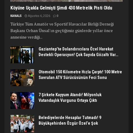
Köyüne Uçakla Gelmişti Şimdi 430 Metrelik Pisti Oldu
KANAL5
Ağustos 6, 2026
0
Türkiye Tüm Amatör ve Sportif Havacılar Birliği Derneği
Başkanı Orhan Ünsal'ın geçtiğimiz günlerde yıllar önce
annesine verdiği...
Gaziantep’te Dolandırıcılara Özel Harekat
Destekli Operasyon! Çok Sayıda Gözaltı Var…
Otomobil 150 Kilometre Hızla Çarptı! 100 Metre
Savrulan ATV Sürücüsünün Feci Sonu
7 Şirkete Kayyum Atandı! Milyonluk
Vatandaşlık Vurgunu Ortaya Çıktı
Belediyelerde Hesaplar Tutmadı! 9
Büyükşehirden Özgür Özel’e Şok