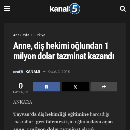
Ana Sayfa
Türkiye
Anne, diş hekimi oğlundan 1
milyon dolar tazminat kazandı
KANAL5
Ocak 2, 2018
0
PAYLAŞIM
ANKARA
Tayvan’da
diş hekimliği
eğitimine
harcadığı
masrafları
geri ödemesi
için oğluna
dava açan
anne, 1 milyon dolar tazminat
alacak.