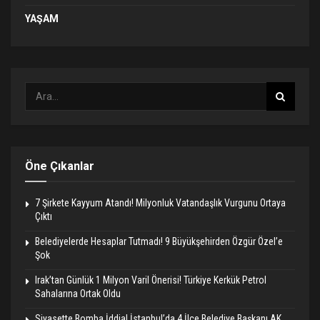
YAŞAM
Öne Çıkanlar
7 Şirkete Kayyum Atandı! Milyonluk Vatandaşlık Vurgunu Ortaya
Çıktı
Belediyelerde Hesaplar Tutmadı! 9 Büyükşehirden Özgür Özel’e
Şok
Irak’tan Günlük 1 Milyon Varil Önerisi! Türkiye Kerkük Petrol
Sahalarına Ortak Oldu
Siyasette Bomba İddia! İstanbul’da 4 İlçe Belediye Başkanı AK