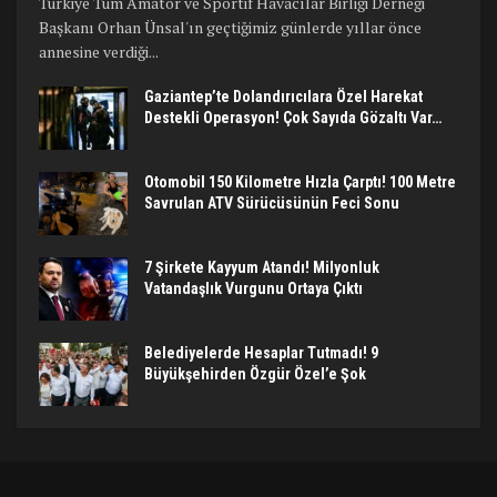
Türkiye Tüm Amatör ve Sportif Havacılar Birliği Derneği
Başkanı Orhan Ünsal'ın geçtiğimiz günlerde yıllar önce
annesine verdiği...
Gaziantep’te Dolandırıcılara Özel Harekat
Destekli Operasyon! Çok Sayıda Gözaltı Var…
Otomobil 150 Kilometre Hızla Çarptı! 100 Metre
Savrulan ATV Sürücüsünün Feci Sonu
7 Şirkete Kayyum Atandı! Milyonluk
Vatandaşlık Vurgunu Ortaya Çıktı
Belediyelerde Hesaplar Tutmadı! 9
Büyükşehirden Özgür Özel’e Şok