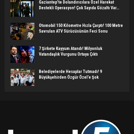
Gaziantep’te Dolandırıcılara Özel Harekat
Destekli Operasyon! Çok Sayıda Gözaltı Var…
Otomobil 150 Kilometre Hızla Çarptı! 100 Metre
Savrulan ATV Sürücüsünün Feci Sonu
7 Şirkete Kayyum Atandı! Milyonluk
Vatandaşlık Vurgunu Ortaya Çıktı
Belediyelerde Hesaplar Tutmadı! 9
Büyükşehirden Özgür Özel’e Şok