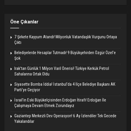
Öne Çıkanlar
7 Şirkete Kayyum Atandı! Milyonluk Vatandaşlık Vurgunu Ortaya
Çıktı
Belediyelerde Hesaplar Tutmadı! 9 Büyükşehirden Özgür Özel’e
Şok
Irak’tan Günlük 1 Milyon Varil Önerisi! Türkiye Kerkük Petrol
Sahalarına Ortak Oldu
Siyasette Bomba İddia! İstanbul’da 4 İlçe Belediye Başkanı AK
Parti’ye Geçiyor
İsrail’in Eski Büyükelçisinden Erdoğan İtirafı! Erdoğan İle
Çalışmaya Devam Etmek Zorundayız
Gaziantep Merkezli Dev Operasyon! 6 Ay İzlendiler Tek Gecede
Yakalandılar