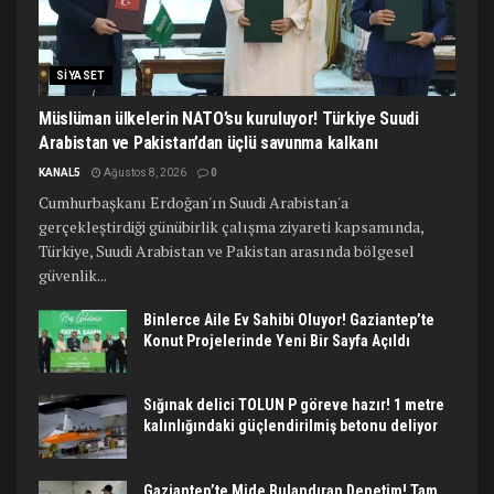
SIYASET
Müslüman ülkelerin NATO’su kuruluyor! Türkiye Suudi
Arabistan ve Pakistan’dan üçlü savunma kalkanı
KANAL5
Ağustos 8, 2026
0
Cumhurbaşkanı Erdoğan'ın Suudi Arabistan'a
gerçekleştirdiği günübirlik çalışma ziyareti kapsamında,
Türkiye, Suudi Arabistan ve Pakistan arasında bölgesel
güvenlik...
Binlerce Aile Ev Sahibi Oluyor! Gaziantep’te
Konut Projelerinde Yeni Bir Sayfa Açıldı
Sığınak delici TOLUN P göreve hazır! 1 metre
kalınlığındaki güçlendirilmiş betonu deliyor
Gaziantep’te Mide Bulandıran Denetim! Tam