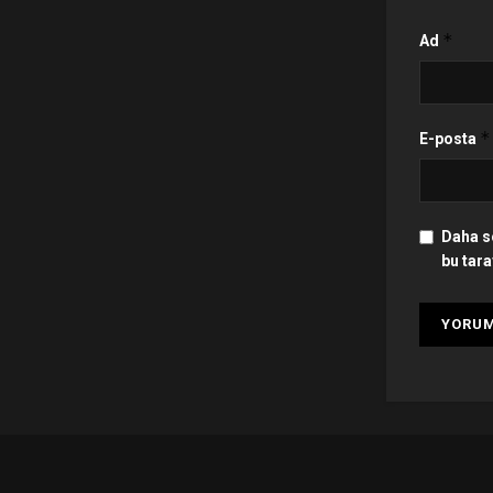
*
Ad
*
E-posta
Daha s
bu tara