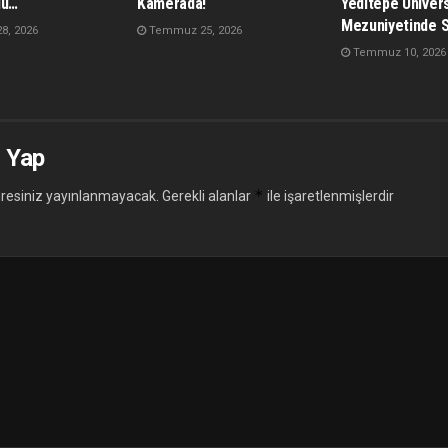
dü…
Kamerada!
Yeditepe Ünivers
Mezuniyetinde 
, 2026
Temmuz 25, 2026
Temmuz 10, 2026
 Yap
*
resiniz yayınlanmayacak.
Gerekli alanlar
ile işaretlenmişlerdir