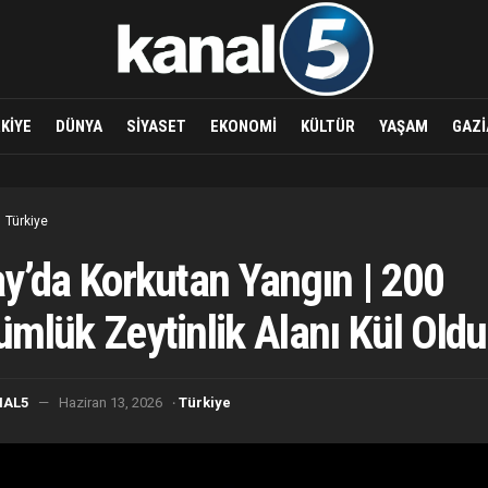
KIYE
DÜNYA
SIYASET
EKONOMI
KÜLTÜR
YAŞAM
GAZI
Türkiye
y’da Korkutan Yangın | 200
mlük Zeytinlik Alanı Kül Oldu
·
NAL5
Haziran 13, 2026
Türkiye