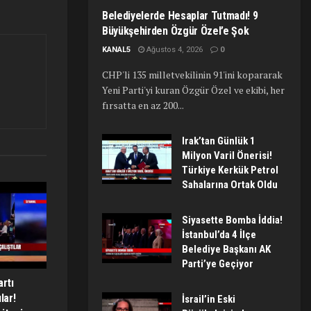
Belediyelerde Hesaplar Tutmadı! 9
Büyükşehirden Özgür Özel’e Şok
KANAL5
Ağustos 4, 2026
0
CHP'li 135 milletvekilinin 91'ini kopararak
Yeni Parti'yi kuran Özgür Özel ve ekibi, her
fırsatta en az 200...
Irak’tan Günlük 1
Milyon Varil Önerisi!
Türkiye Kerkük Petrol
Sahalarına Ortak Oldu
Siyasette Bomba İddia!
İstanbul’da 4 İlçe
Belediye Başkanı AK
Parti’ye Geçiyor
artı
lar!
İsrail’in Eski