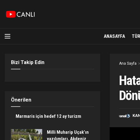
ANASAYFA
TÜR
Bizi Takip Edin
Ana Sayfa
Hata
Dönü
Önerilen
KA
Marmaris için hedef 12 ay turizm
Milli Muharip Uçak’ın
yazılımları, Akdeniz