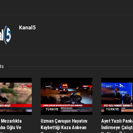
Kanal5
ts
TÜRKIYE
TÜRKIYE
 Mezarlıkta
Uzman Çavuşun Hayatını
Ayet Yazılı Pank
aba Oğlu Ve
Kaybettiği Kaza Anbean
İndirmeye Çalıştı