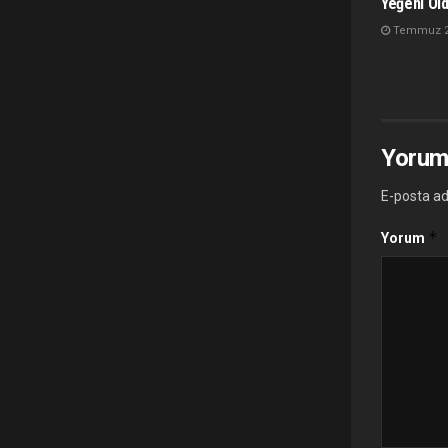
Yeğeni Öl
Temmuz 28
Yorum
E-posta ad
*
Yorum