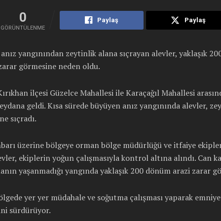
0
Paylaş
Paylaş
GÖRÜNTÜLENME
anız yangınından zeytinlik alana sıçrayan alevler, yaklaşık 2
 zarar görmesine neden oldu.
ırıkhan ilçesi Güzelce Mahallesi ile Karaçağıl Mahallesi arasın
ydana geldi. Kısa sürede büyüyen anız yangınında alevler, zey
ne sıçradı.
barı üzerine bölgeye orman bölge müdürlüğü ve itfaiye ekipler
levler, ekiplerin yoğun çalışmasıyla kontrol altına alındı. Can k
anın yaşanmadığı yangında yaklaşık 200 dönüm arazi zarar gö
bölgede yer yer müdahale ve soğutma çalışması yaparak emniye
ini sürdürüyor.