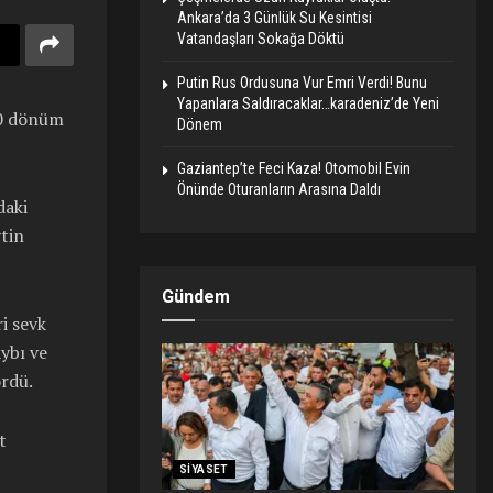
Ankara’da 3 Günlük Su Kesintisi
Vatandaşları Sokağa Döktü
Putin Rus Ordusuna Vur Emri Verdi! Bunu
Yapanlara Saldıracaklar…karadeniz’de Yeni
00 dönüm
Dönem
Gaziantep’te Feci Kaza! Otomobil Evin
Önünde Oturanların Arasına Daldı
daki
tin
Gündem
i sevk
aybı ve
rdü.
t
SIYASET