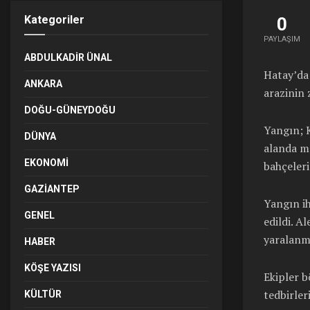
Kategoriler
0
PAYLAŞIM
ABDULKADIR ÜNAL
Hatay’da 
ANKARA
arazinin
DOĞU-GÜNEYDOĞU
Yangın; K
DÜNYA
alanda me
EKONOMI
bahçeleri
GAZIANTEP
Yangın ih
GENEL
edildi. A
yaralanm
HABER
KÖŞE YAZISI
Ekipler 
tedbirler
KÜLTÜR