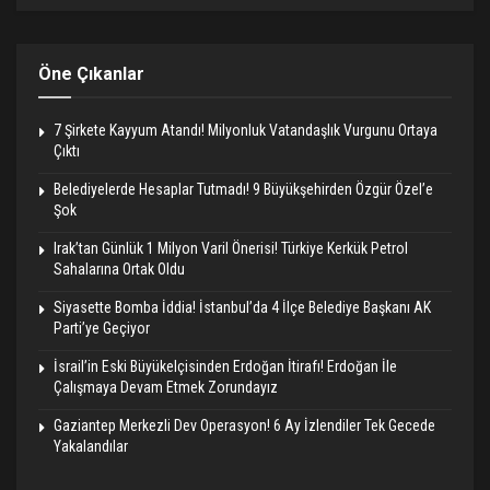
Öne Çıkanlar
7 Şirkete Kayyum Atandı! Milyonluk Vatandaşlık Vurgunu Ortaya
Çıktı
Belediyelerde Hesaplar Tutmadı! 9 Büyükşehirden Özgür Özel’e
Şok
Irak’tan Günlük 1 Milyon Varil Önerisi! Türkiye Kerkük Petrol
Sahalarına Ortak Oldu
Siyasette Bomba İddia! İstanbul’da 4 İlçe Belediye Başkanı AK
Parti’ye Geçiyor
İsrail’in Eski Büyükelçisinden Erdoğan İtirafı! Erdoğan İle
Çalışmaya Devam Etmek Zorundayız
Gaziantep Merkezli Dev Operasyon! 6 Ay İzlendiler Tek Gecede
Yakalandılar