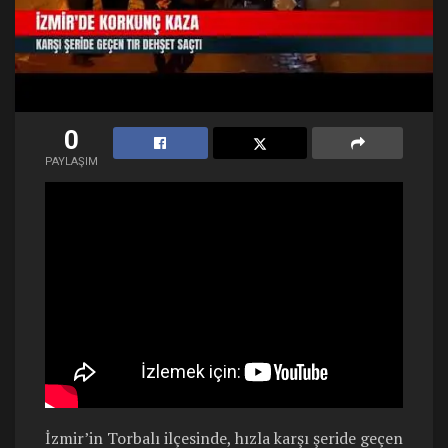
0
PAYLAŞIM
İzmir’in Torbalı ilçesinde, hızla karşı şeride geçen