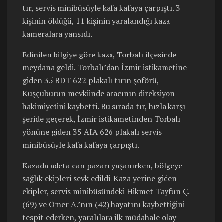
tır, servis minibüsüyle kafa kafaya çarpıştı. 3
kişinin öldüğü, 11 kişinin yaralandığı kaza
kameralara yansıdı.
Edinilen bilgiye göre kaza, Torbalı ilçesinde
meydana geldi. Torbalı’dan İzmir istikametine
giden 35 BDT 622 plakalı tırın şoförü,
Kuşçuburun mevkiinde aracının direksiyon
hakimiyetini kaybetti. Bu sırada tır, hızla karşı
şeride geçerek, İzmir istikametinden Torbalı
yönüne giden 35 AIA 626 plakalı servis
minibüsüyle kafa kafaya çarpıştı.
Kazada adeta can pazarı yaşanırken, bölgeye
sağlık ekipleri sevk edildi. Kaza yerine giden
ekipler, servis minibüsündeki Hikmet Tayfun Ç.
(69) ve Ömer A.’nın (42) hayatını kaybettiğini
tespit ederken, yaralılara ilk müdahale olay