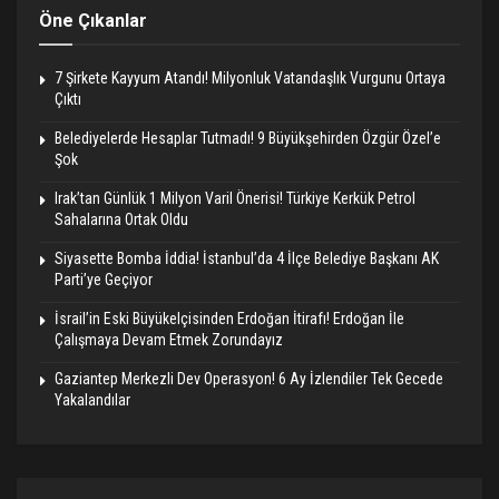
Öne Çıkanlar
7 Şirkete Kayyum Atandı! Milyonluk Vatandaşlık Vurgunu Ortaya
Çıktı
Belediyelerde Hesaplar Tutmadı! 9 Büyükşehirden Özgür Özel’e
Şok
Irak’tan Günlük 1 Milyon Varil Önerisi! Türkiye Kerkük Petrol
Sahalarına Ortak Oldu
Siyasette Bomba İddia! İstanbul’da 4 İlçe Belediye Başkanı AK
Parti’ye Geçiyor
İsrail’in Eski Büyükelçisinden Erdoğan İtirafı! Erdoğan İle
Çalışmaya Devam Etmek Zorundayız
Gaziantep Merkezli Dev Operasyon! 6 Ay İzlendiler Tek Gecede
Yakalandılar