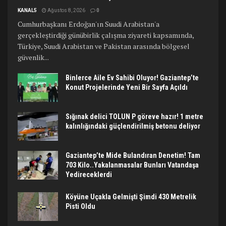
KANAL5
Ağustos 8, 2026
0
Cumhurbaşkanı Erdoğan'ın Suudi Arabistan'a
gerçekleştirdiği günübirlik çalışma ziyareti kapsamında,
Türkiye, Suudi Arabistan ve Pakistan arasında bölgesel
güvenlik...
Binlerce Aile Ev Sahibi Oluyor! Gaziantep’te
Konut Projelerinde Yeni Bir Sayfa Açıldı
Sığınak delici TOLUN P göreve hazır! 1 metre
kalınlığındaki güçlendirilmiş betonu deliyor
Gaziantep’te Mide Bulandıran Denetim! Tam
703 Kilo..Yakalanmasalar Bunları Vatandaşa
Yedireceklerdi
Köyüne Uçakla Gelmişti Şimdi 430 Metrelik
Pisti Oldu