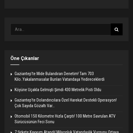
Öne Çıkanlar
Gaziantep’te Mide Bulandıran Denetim! Tam 703
Kilo..Yakalanmasalar Bunları Vatandaşa Yedireceklerdi
Köyüne Uçakla Gelmişti Şimdi 430 Metrelik Pisti Oldu
Gaziantep’te Dolandırıcılara Özel Harekat Destekli Operasyon!
Çok Sayıda Gözaltı Var…
Otomobil 150 Kilometre Hızla Çarptı! 100 Metre Savrulan ATV
Sürücüsünün Feci Sonu
7 Şirkete Kayyum Atandı! Milyonluk Vatandaşlık Vurgunu Ortaya