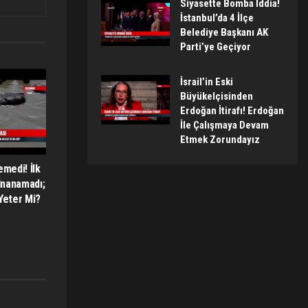
Siyasette Bomba İddia!
İstanbul’da 4 İlçe
Belediye Başkanı AK
Parti’ye Geçiyor
İsrail’in Eski
Büyükelçisinden
Erdoğan İtirafı! Erdoğan
İle Çalışmaya Devam
Etmek Zorundayız
emedi! İlk
İnanamadı;
Yeter Mi?