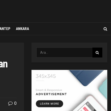
ANTEP
ANKARA
gan
0