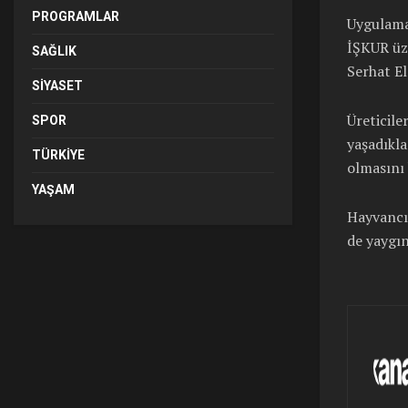
PROGRAMLAR
Uygulama
İŞKUR üz
SAĞLIK
Serhat El
SIYASET
Üreticile
SPOR
yaşadıkl
TÜRKIYE
olmasını 
YAŞAM
Hayvancıl
de yaygın