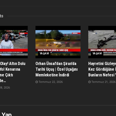
ts
YAŞAM
YAŞAM
Olay! Altın Dolu
Orhan Ünsal’dan Şiran’da
Hayretini Gizley
Yol Kenarına
Tarihi Uçuş | Özel Uçağını
Kez Gördüğüne 
ine Çıktı
Memleketine İndirdi
Bunların Nefesi 
de…
Temmuz 22, 2026
Temmuz 21, 2026
, 2026
 Yap