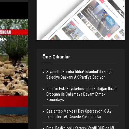
Öne Çıkanlar
Siyasette Bomba İddia! İstanbul’da 4 İlçe
Belediye Başkanı AK Parti’ye Geçiyor
İsrail’in Eski Büyükelçisinden Erdoğan İtirafı!
Erdoğan İle Çalışmaya Devam Etmek
Zorundayız
Gaziantep Merkezli Dev Operasyon! 6 Ay
İzlendiler Tek Gecede Yakalandılar
Erdal Beşikçioğlu Kararını Verdi! CHP’de Mi