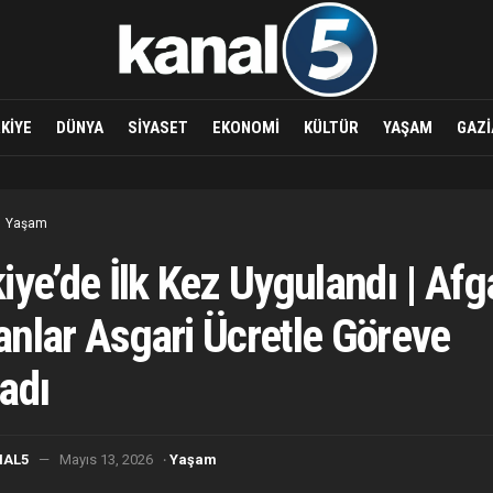
KIYE
DÜNYA
SIYASET
EKONOMI
KÜLTÜR
YAŞAM
GAZI
Yaşam
iye’de İlk Kez Uygulandı | Af
nlar Asgari Ücretle Göreve
adı
·
NAL5
Mayıs 13, 2026
Yaşam