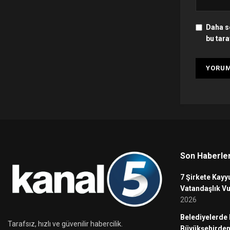
Daha s
bu tara
Son Haberle
7 Şirkete Kayy
Vatandaşlık Vu
2026
Belediyelerde
Tarafsız, hızlı ve güvenilir habercilik.
Büyükşehirden