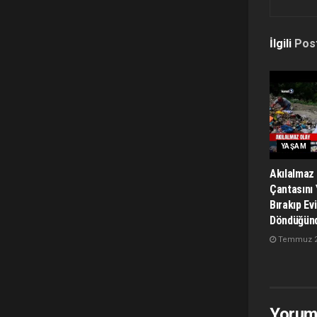
İlgili
Pos
YAŞAM
Akılalmaz 
Çantasını 
Bırakıp Ev
Döndüğün
Temmuz 28
Yorum