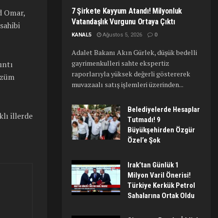
7 Şirkete Kayyum Atandı! Milyonluk
d Omar,
Vatandaşlık Vurgunu Ortaya Çıktı
sahibi
KANAL5
Ağustos 5, 2026
0
Adalet Bakanı Akın Gürlek, düşük bedelli
gayrimenkulleri sahte ekspertiz
ıntı
raporlarıyla yüksek değerli göstererek
çözüm
muvazaalı satış işlemleri üzerinden...
Belediyelerde Hesaplar
lı illerde
Tutmadı! 9
Büyükşehirden Özgür
Özel’e Şok
Irak’tan Günlük 1
Milyon Varil Önerisi!
Türkiye Kerkük Petrol
Sahalarına Ortak Oldu