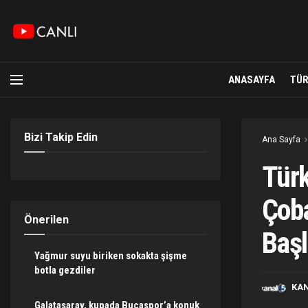
ANASAYFA
TÜR
Bizi Takip Edin
Ana Sayfa
Türk
Çoba
Önerilen
Başl
Yağmur suyu biriken sokakta şişme
botla gezdiler
KA
Galatasaray, kupada Bucaspor’a konuk