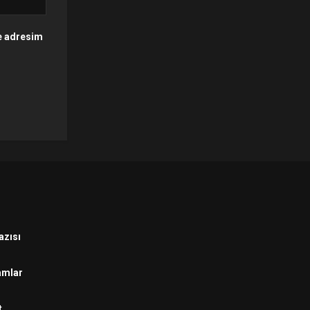
te adresim
azısı
amlar
t