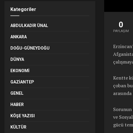
Kategoriler
0
ABDULKADIR ÜNAL
PAYLAŞIM
ANKARA
Erzincan
DOĞU-GÜNEYDOĞU
Afganista
DÜNYA
çalışmaya
EKONOMI
Kentte kü
GAZIANTEP
çoban bul
arasında 
GENEL
HABER
Sorunun ç
KÖŞE YAZISI
ve Sosya
gücü temi
KÜLTÜR