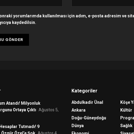
onraki yorumlarımda kullanılması için adım, e-posta adresim ve si
yıcıya kaydedilsin.
r
Kategoriler
Abdulkadir Ünal
Köşe Y
um Atandı! Milyonluk
rgunu Ortaya Çıktı
Ağustos 5,
Ankara
Kültür
Doğu-Güneydoğu
Progr
Dünya
Sağlık
 Hesaplar Tutmadı! 9
 Özgür Özel’e Şok
Ağustos 4,
Ekonomi
Siyase