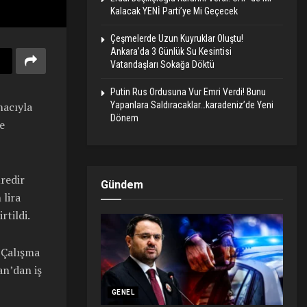
Kalacak YENİ Parti’ye Mi Geçecek
Çeşmelerde Uzun Kuyruklar Oluştu!
Ankara’da 3 Günlük Su Kesintisi
Vatandaşları Sokağa Döktü
Putin Rus Ordusuna Vur Emri Verdi! Bunu
Yapanlara Saldıracaklar…karadeniz’de Yeni
macıyla
Dönem
e
redir
Gündem
 lira
rtildi.
 Çalışma
an’dan iş
GENEL