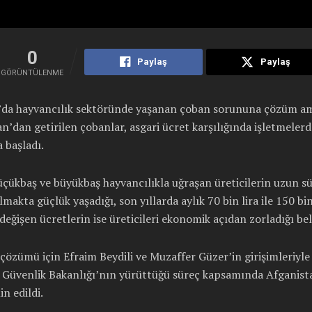
0
Paylaş
Paylaş
GÖRÜNTÜLENME
’da hayvancılık sektöründe yaşanan çoban sorununa çözüm a
n’dan getirilen çobanlar, asgari ücret karşılığında işletmelerd
 başladı.
çükbaş ve büyükbaş hayvancılıkla uğraşan üreticilerin uzun sü
makta güçlük yaşadığı, son yıllarda aylık 70 bin lira ile 150 bin
değişen ücretlerin ise üreticileri ekonomik açıdan zorladığı beli
özümü için Efraim Beydili ve Muzaffer Güzer’in girişimleriyle
l Güvenlik Bakanlığı’nın yürüttüğü süreç kapsamında Afganist
n edildi.