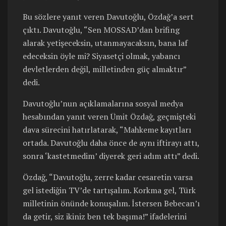
Bu sözlere yanıt veren Davutoğlu, Özdağ’a sert
çıktı. Davutoğlu, “Sen MOSSAD’dan brifing
alarak yetişeceksin, utanmayacaksın, bana laf
edeceksin öyle mi? Siyasetçi olmak, yabancı
devletlerden değil, milletinden güç almaktır”
dedi.
Davutoğlu’nun açıklamalarına sosyal medya
hesabından yanıt veren Ümit Özdağ, geçmişteki
dava sürecini hatırlatarak, “Mahkeme kayıtları
ortada. Davutoğlu daha önce de aynı iftirayı attı,
sonra ‘kastetmedim’ diyerek geri adım attı” dedi.
Özdağ, “Davutoğlu, zerre kadar cesaretin varsa
gel istediğin TV’de tartışalım. Korkma gel, Türk
milletinin önünde konuşalım. İstersen Bebecan’ı
da getir, siz ikiniz ben tek başıma!” ifadelerini