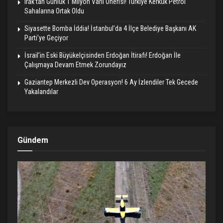
Irak’tan Günlük 1 Milyon Varil Önerisi! Türkiye Kerkük Petrol
Sahalarına Ortak Oldu
Siyasette Bomba İddia! İstanbul’da 4 İlçe Belediye Başkanı AK
Parti’ye Geçiyor
İsrail’in Eski Büyükelçisinden Erdoğan İtirafı! Erdoğan İle
Çalışmaya Devam Etmek Zorundayız
Gaziantep Merkezli Dev Operasyon! 6 Ay İzlendiler Tek Gecede
Yakalandılar
Gündem