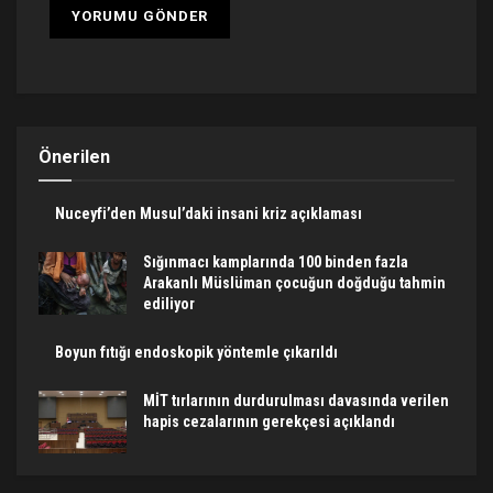
Önerilen
Nuceyfi’den Musul’daki insani kriz açıklaması
Sığınmacı kamplarında 100 binden fazla
Arakanlı Müslüman çocuğun doğduğu tahmin
ediliyor
Boyun fıtığı endoskopik yöntemle çıkarıldı
MİT tırlarının durdurulması davasında verilen
hapis cezalarının gerekçesi açıklandı